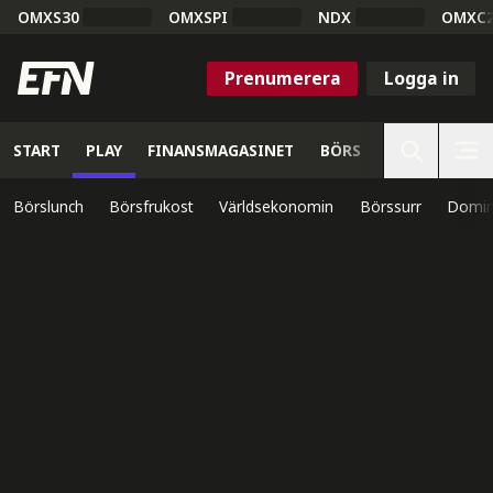
OMXS30
OMXSPI
NDX
OMXC
Prenumerera
Logga in
START
PLAY
FINANSMAGASINET
BÖRS
VETENSKAP
Börslunch
Börsfrukost
Världsekonomin
Börssurr
Domin