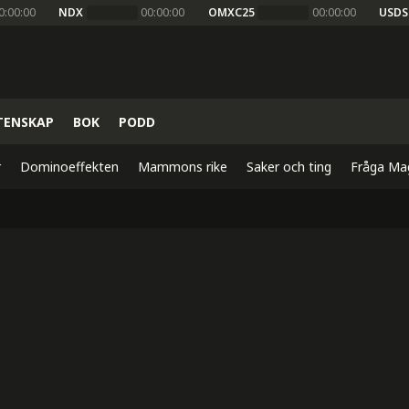
0:00:00
NDX
00:00:00
OMXC25
00:00:00
USDS
TENSKAP
BOK
PODD
r
Dominoeffekten
Mammons rike
Saker och ting
Fråga Ma