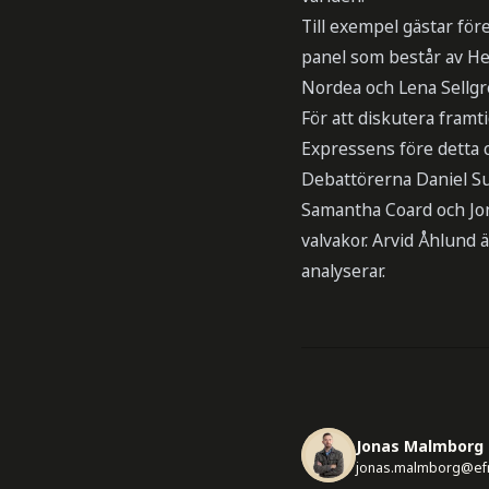
Till exempel gästar för
panel som består av He
Nordea och Lena Sellg
För att diskutera fram
Expressens före detta
Debattörerna Daniel S
Samantha Coard och Jon
valvakor. Arvid Åhlund 
analyserar.
Jonas Malmborg
jonas.malmborg@ef