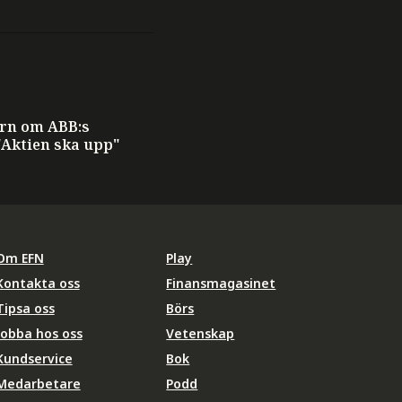
ern om ABB:s
"Aktien ska upp"
Om EFN
Play
Kontakta oss
Finansmagasinet
Tipsa oss
Börs
Jobba hos oss
Vetenskap
Kundservice
Bok
Medarbetare
Podd