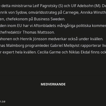
e detta ministrarna Leif Pagrotsky (S) och Ulf Adelsohn (M). 
nrik von Sydow, omvärldsstrateg på Carnegie, Annika Winst
ren, chefekonom på Business Sweden.
tiden inom EU har vi Aftonbladets mångåriga politiska komme
 chefredaktör Thomas Mattsson.
uhonen och Henrik Jönsson medverkar också under kvällen.
as Malmborg programleder. Gabriel Mellqvist rapporterar live
är expert hela kvällen. Cecilia Garme och Niklas Ekdal finns o
MEDVERKANDE
n.se