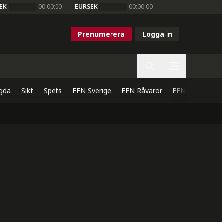
EK
00:00:00
EURSEK
00:00:00
Prenumerera
Logga in
gda
Sikt
Spets
EFN Sverige
EFN Råvaror
EFN Direkt