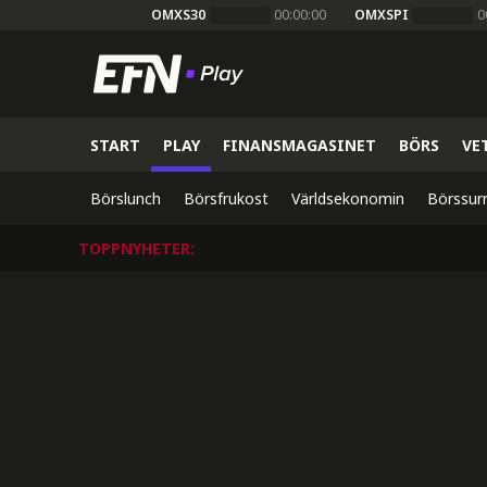
OMXS30
00:00:00
OMXSPI
0
START
PLAY
FINANSMAGASINET
BÖRS
VE
Börslunch
Börsfrukost
Världsekonomin
Börssur
TOPPNYHETER
: