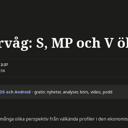
rvåg: S, MP och V 
12:37
:58
iOS och Android
- gratis: nyheter, analyser, börs, video, podd
 många olika perspektiv från välkända profiler i den ekonomis