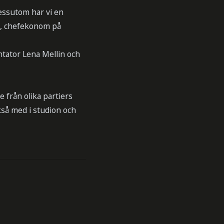
Dessutom har vi en
h, chefekonom på
ntator Lena Mellin och
 från olika partiers
ckså med i studion och