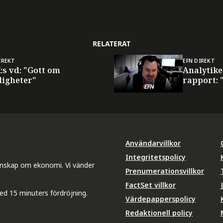
RELATERAT
IREKT
EFN DIREKT
:s vd: "Gott om
Analytik
ligheter"
rapport: 
Användarvillkor
Integritetspolicy
unskap om ekonomi. Vi vänder
Prenumerationsvillkor
FactSet villkor
ed 15 minuters fördröjning.
Värdepapperspolicy
Redaktionell policy