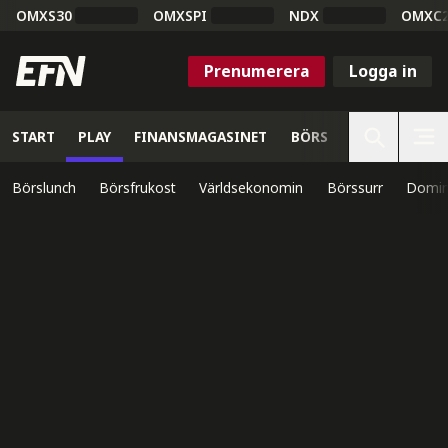
OMXS30
OMXSPI
NDX
OMXC
Prenumerera
Logga in
START
PLAY
FINANSMAGASINET
BÖRS
VETENSKAP
Börslunch
Börsfrukost
Världsekonomin
Börssurr
Domin