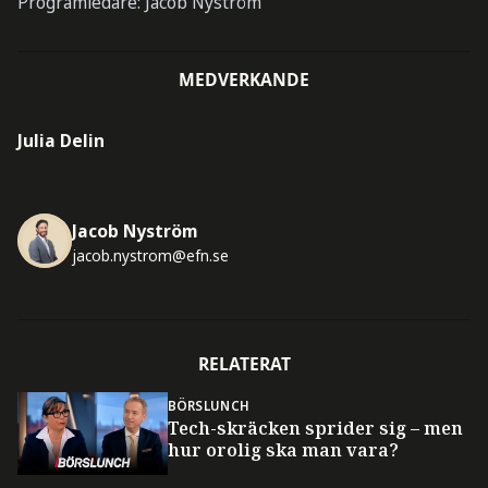
Programledare: Jacob Nyström
MEDVERKANDE
Julia Delin
Jacob Nyström
jacob.nystrom@efn.se
RELATERAT
BÖRSLUNCH
Tech-skräcken sprider sig – men
hur orolig ska man vara?