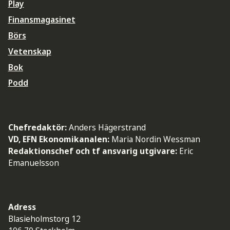
Play
Finansmagasinet
Börs
Vetenskap
Bok
Podd
Chefredaktör:
Anders Hägerstrand
VD, EFN Ekonomikanalen:
Maria Nordin Wessman
Redaktionschef och tf ansvarig utgivare:
Eric
Emanuelsson
Adress
Blasieholmstorg 12