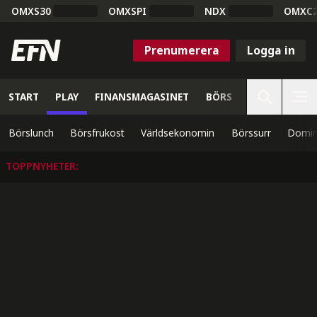
OMXS30
OMXSPI
NDX
OMXC
Prenumerera
Logga in
START
PLAY
FINANSMAGASINET
BÖRS
VETENSKAP
Börslunch
Börsfrukost
Världsekonomin
Börssurr
Domin
TOPPNYHETER
: