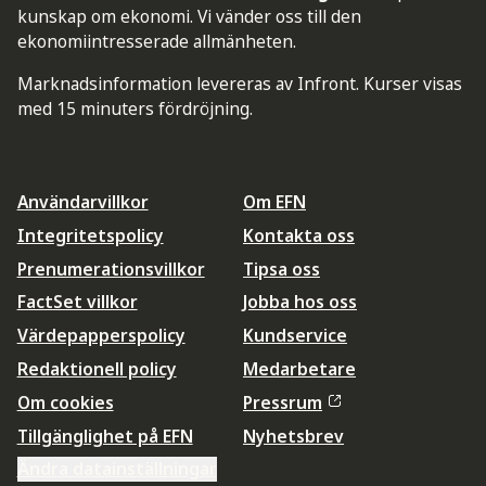
kunskap om ekonomi. Vi vänder oss till den
ekonomiintresserade allmänheten.
Marknadsinformation levereras av Infront. Kurser visas
med 15 minuters fördröjning.
Användarvillkor
Om EFN
Integritetspolicy
Kontakta oss
Prenumerationsvillkor
Tipsa oss
FactSet villkor
Jobba hos oss
Värdepapperspolicy
Kundservice
Redaktionell policy
Medarbetare
Om cookies
Pressrum
Tillgänglighet på EFN
Nyhetsbrev
Ändra datainställningar