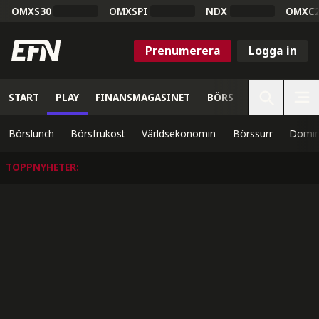
OMXS30
OMXSPI
NDX
OMXC
Prenumerera
Logga in
START
PLAY
FINANSMAGASINET
BÖRS
VETENSKAP
Börslunch
Börsfrukost
Världsekonomin
Börssurr
Domin
TOPPNYHETER
: