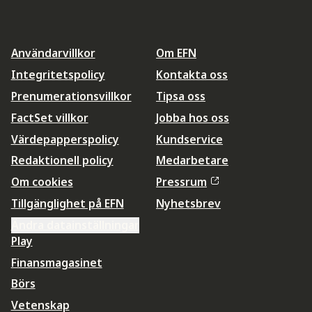
Användarvillkor
Om EFN
Integritetspolicy
Kontakta oss
Prenumerationsvillkor
Tipsa oss
FactSet villkor
Jobba hos oss
Värdepapperspolicy
Kundservice
Redaktionell policy
Medarbetare
Om cookies
Pressrum
Tillgänglighet på EFN
Nyhetsbrev
Ändra datainställningar
Play
Finansmagasinet
Börs
Vetenskap