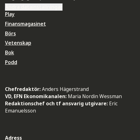
Ändra datainställningar
Play
Finansmagasinet
Börs
Vetenskap
Bok
Podd
Chefredaktör:
Anders Hägerstrand
VD, EFN Ekonomikanalen:
Maria Nordin Wessman
Redaktionschef och tf ansvarig utgivare:
Eric
Emanuelsson
Adress