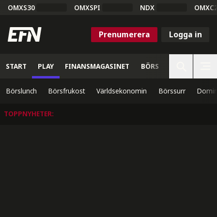
OMXS30
OMXSPI
NDX
OMXC
Prenumerera
Logga in
START
PLAY
FINANSMAGASINET
BÖRS
VETENSKAP
Börslunch
Börsfrukost
Världsekonomin
Börssurr
Domin
TOPPNYHETER
: