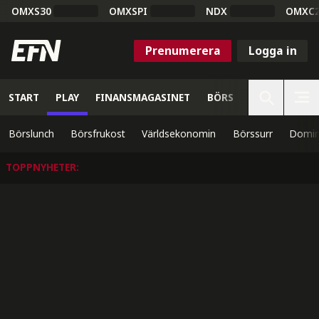
OMXS30
OMXSPI
NDX
OMXC
Prenumerera
Logga in
START
PLAY
FINANSMAGASINET
BÖRS
VETENSKAP
Börslunch
Börsfrukost
Världsekonomin
Börssurr
Domin
TOPPNYHETER
: