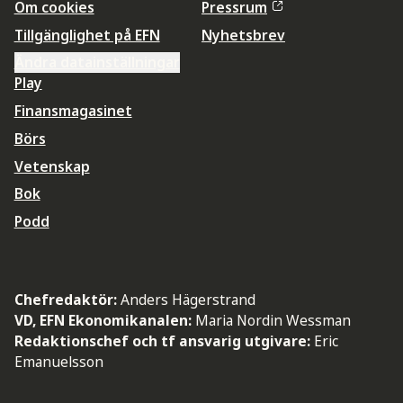
Om cookies
Pressrum
Tillgänglighet på EFN
Nyhetsbrev
Ändra datainställningar
Play
Finansmagasinet
Börs
Vetenskap
Bok
Podd
Chefredaktör:
Anders Hägerstrand
VD, EFN Ekonomikanalen:
Maria Nordin Wessman
Redaktionschef och tf ansvarig utgivare:
Eric
Emanuelsson