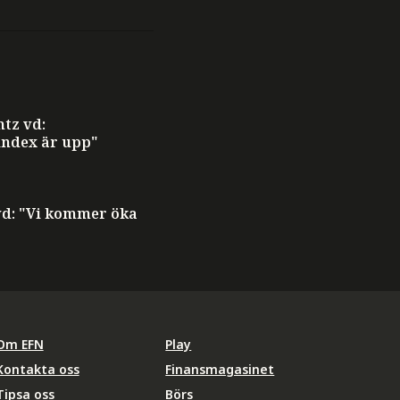
T
tz vd:
ndex är upp"
T
vd: "Vi kommer öka
Om EFN
Play
Kontakta oss
Finansmagasinet
Tipsa oss
Börs