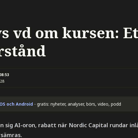
s vd om kursen: Et
rstånd
08:53
:28
iOS och Android
- gratis: nyheter, analyser, börs, video, podd
ån sig AI-oron, rabatt när Nordic Capital rundar in
rsämras.