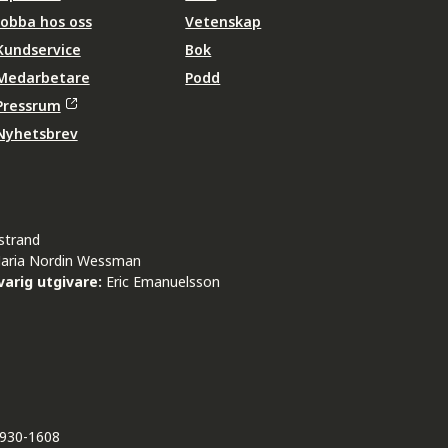
Jobba hos oss
Vetenskap
Kundservice
Bok
Medarbetare
Podd
Pressrum
Nyhetsbrev
strand
aria Nordin Wessman
arig utgivare:
Eric Emanuelsson
930-1608