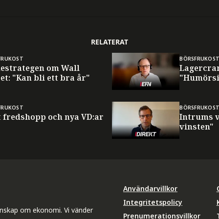
RELATERAT
FRUKOST
BÖRSFRUKOS
iestrategen om Wall
Lagercran
et: "Kan bli ett bra år"
"Humörsi
FRUKOST
BÖRSFRUKOS
t fredshopp och nya VD:ar
Intrums 
vinsten"
Användarvillkor
Integritetspolicy
unskap om ekonomi. Vi vänder
Prenumerationsvillkor