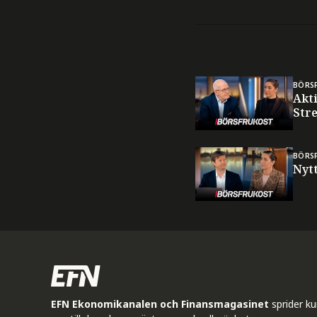
BÖRS
Akt
Stre
BÖRS
Nyt
EFN Ekonomikanalen och Finansmagasinet
sprider k