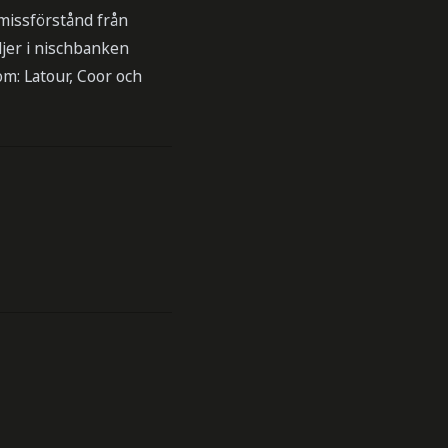
 missförstånd från
ljer i nischbanken
om: Latour, Coor och