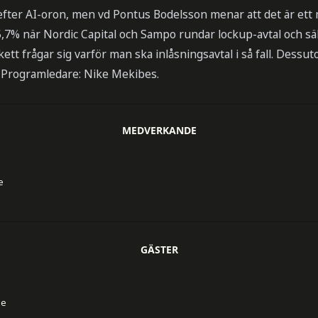
 efter AI-oron, men vd Pontus Bodelsson menar att det är ett
,7% när Nordic Capital och Sampo rundar lockup-avtal och sä
ett frågar sig varför man ska inlåsningsavtal i så fall. Dessut
 Programledare: Nike Mekibes.
MEDVERKANDE
e
GÄSTER
se