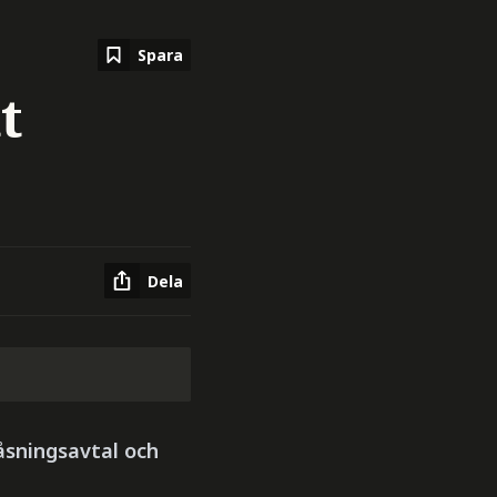
Spara
t
Dela
låsningsavtal och