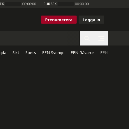
EK
00:00:00
EURSEK
00:00:00
Prenumerera
Logga in
gda
Sikt
Spets
EFN Sverige
EFN Råvaror
EFN Direkt