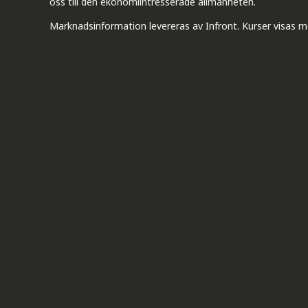
oss till den ekonomiintresserade allmänheten.
Marknadsinformation levereras av Infront. Kurser visas m