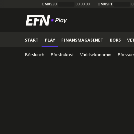
OMXS30
00:00:00
OMXSPI
0
START
PLAY
FINANSMAGASINET
BÖRS
VE
Börslunch
Börsfrukost
Världsekonomin
Börssur