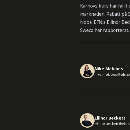
Karnovs kurs har fallit
marknaden. Rabatt på 5
Noba. EFN:s Ellinor Beck
Sweco har rapporterat.
Nike Mekibes
nike.mekibes@efn.s
Ellinor Beckett
ellinor.beckett@efn.