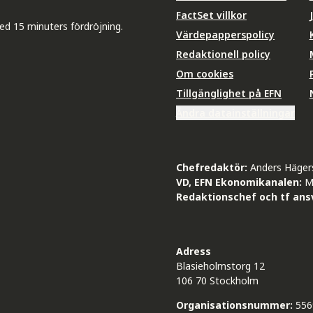
FactSet villkor
ed 15 minuters fördröjning.
Värdepapperspolicy
Redaktionell policy
Om cookies
Tillgänglighet på EFN
Ändra datainställningar
Chefredaktör:
Anders Häger
VD, EFN Ekonomikanalen:
M
Redaktionschef och tf ansv
Adress
Blasieholmstorg 12
106 70 Stockholm
Organisationsnummer:
556