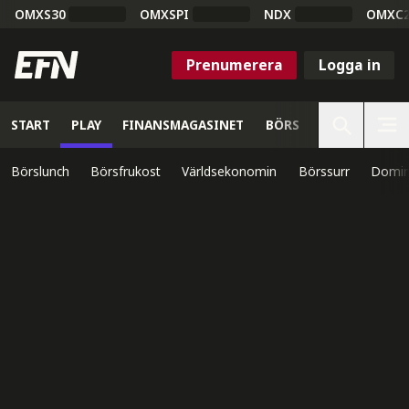
OMXS30
OMXSPI
NDX
OMXC
Prenumerera
Logga in
START
PLAY
FINANSMAGASINET
BÖRS
VETENSKAP
Börslunch
Börsfrukost
Världsekonomin
Börssurr
Domin