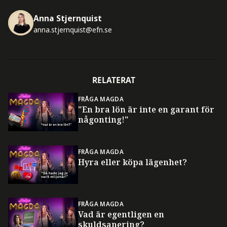
Anna Stjernquist
anna.stjernquist@efn.se
RELATERAT
FRÅGA MAGDA
"En bra lön är inte en garant för
någonting!"
FRÅGA MAGDA
Hyra eller köpa lägenhet?
FRÅGA MAGDA
Vad är egentligen en
skuldsanering?