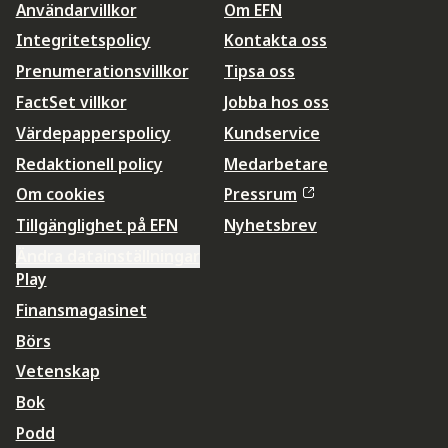
Användarvillkor
Om EFN
Integritetspolicy
Kontakta oss
Prenumerationsvillkor
Tipsa oss
FactSet villkor
Jobba hos oss
Värdepapperspolicy
Kundservice
Redaktionell policy
Medarbetare
Om cookies
Pressrum
Tillgänglighet på EFN
Nyhetsbrev
Ändra datainställningar
Play
Finansmagasinet
Börs
Vetenskap
Bok
Podd