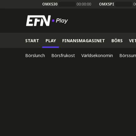
OMXS30
00:00:00
OMXSPI
0
START
PLAY
FINANSMAGASINET
BÖRS
VE
Börslunch
Börsfrukost
Världsekonomin
Börssur