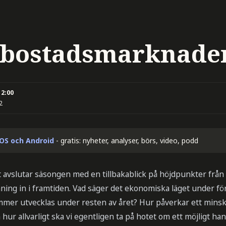
r bostadsmarknaden
12:00
2
iOS och Android
- gratis: nyheter, analyser, börs, video, podd
 avslutar säsongen med en tillbakablick på höjdpunkter fr
spaning in i framtiden. Vad säger det ekonomiska läget under
er utvecklas under resten av året? Hur påverkar ett minsk
ur allvarligt ska vi egentligen ta på hotet om ett möjligt ha