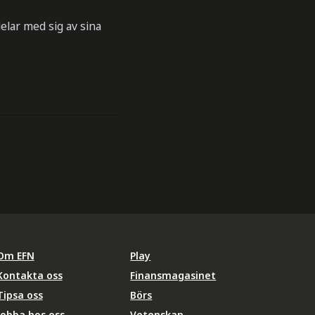
lar med sig av sina
Om EFN
Play
Kontakta oss
Finansmagasinet
Tipsa oss
Börs
Jobba hos oss
Vetenskap