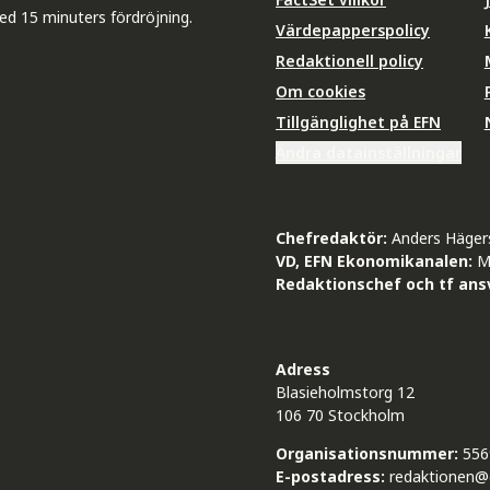
ed 15 minuters fördröjning.
Värdepapperspolicy
Redaktionell policy
Om cookies
Tillgänglighet på EFN
Ändra datainställningar
Chefredaktör:
Anders Häger
VD, EFN Ekonomikanalen:
M
Redaktionschef och tf ansv
Adress
Blasieholmstorg 12
106 70 Stockholm
Organisationsnummer:
556
E-postadress:
redaktionen@