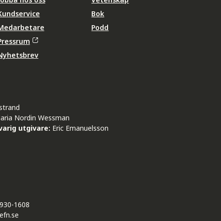
Kundservice
Bok
Medarbetare
Podd
Pressrum
Nyhetsbrev
strand
aria Nordin Wessman
arig utgivare:
Eric Emanuelsson
930-1608
efn.se