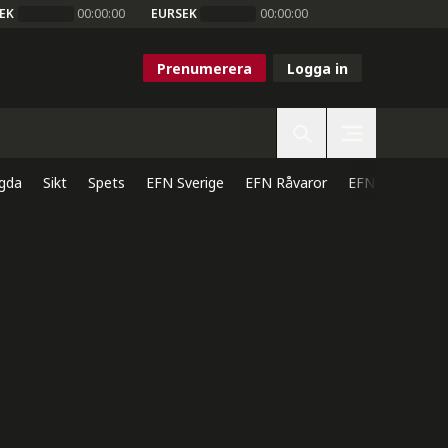
EK
00:00:00
EURSEK
00:00:00
Prenumerera
Logga in
gda
Sikt
Spets
EFN Sverige
EFN Råvaror
EFN Direkt