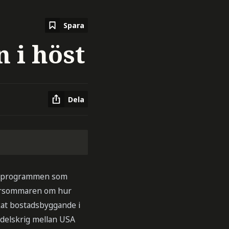
Spara
 i höst
Dela
ån programmen som
 försommaren om hur
at bostadsbyggande i
ndelskrig mellan USA