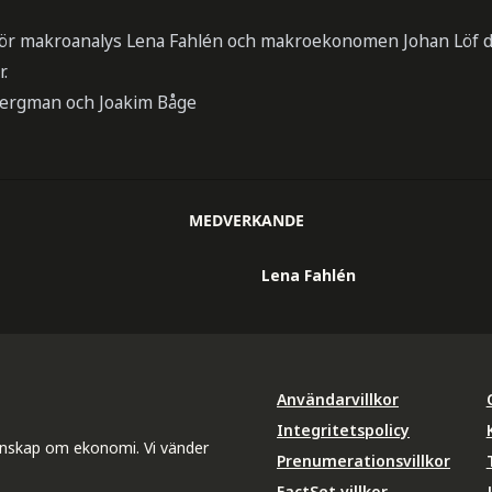
ör makroanalys Lena Fahlén och makroekonomen Johan Löf de
.
Bergman och Joakim Båge
MEDVERKANDE
Lena Fahlén
Användarvillkor
Integritetspolicy
unskap om ekonomi. Vi vänder
Prenumerationsvillkor
FactSet villkor