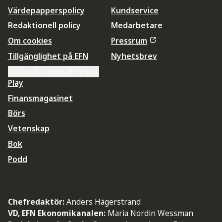
Värdepapperspolicy
Kundservice
Redaktionell policy
Medarbetare
Om cookies
Pressrum
Tillgänglighet på EFN
Nyhetsbrev
Ändra datainställningar
Play
Finansmagasinet
Börs
Vetenskap
Bok
Podd
Chefredaktör:
Anders Hägerstrand
VD, EFN Ekonomikanalen:
Maria Nordin Wessman