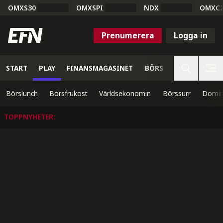
OMXS30
OMXSPI
NDX
OMXC
Prenumerera
Logga in
START
PLAY
FINANSMAGASINET
BÖRS
VETENSKAP
Börslunch
Börsfrukost
Världsekonomin
Börssurr
Domin
TOPPNYHETER
: