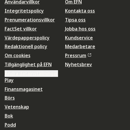
Användarvillkor
Om EFN
Integritetspolicy
Kontakta oss
Prenumerationsvillkor
Tipsa oss
FactSet villkor
Jobba hos oss
Värdepapperspolicy
Kundservice
Redaktionell policy
Medarbetare
Om cookies
Pressrum
Tillgänglighet på EFN
Nyhetsbrev
Ändra datainställningar
Play
Finansmagasinet
Börs
Vetenskap
Bok
Podd