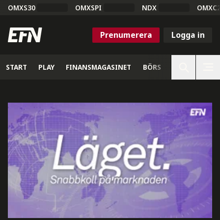
OMXS30
OMXSPI
NDX
OMXC
Prenumerera
Logga in
START
PLAY
FINANSMAGASINET
BÖRS
VETENSKAP