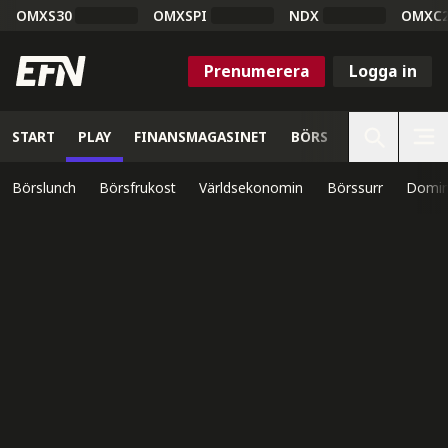
OMXS30
OMXSPI
NDX
OMXC
Prenumerera
Logga in
START
PLAY
FINANSMAGASINET
BÖRS
VETENSKAP
Börslunch
Börsfrukost
Världsekonomin
Börssurr
Domin