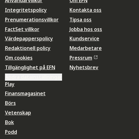
Användarvillkor
Om EFN
Integritetspolicy
Kontakta oss
Prenumerationsvillkor
Tipsa oss
FactSet villkor
Jobba hos oss
Värdepapperspolicy
Kundservice
Redaktionell policy
Medarbetare
Om cookies
Pressrum
Tillgänglighet på EFN
Nyhetsbrev
Ändra datainställningar
Play
Finansmagasinet
Börs
Vetenskap
Bok
Podd