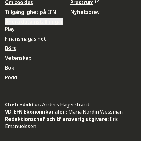
Om cookies
Pressrum
Tillgänglighet på EFN
Nyhetsbrev
Ändra datainställningar
Play
Finansmagasinet
Börs
Vetenskap
Bok
Podd
Chefredaktör:
Anders Hägerstrand
VD, EFN Ekonomikanalen:
Maria Nordin Wessman
Redaktionschef och tf ansvarig utgivare:
Eric
Emanuelsson