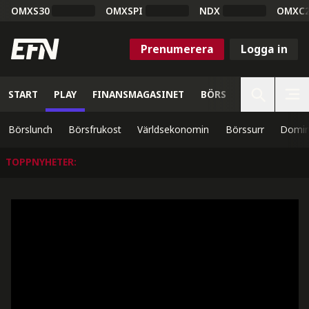
OMXS30
OMXSPI
NDX
OMXC
Prenumerera
Logga in
START
PLAY
FINANSMAGASINET
BÖRS
VETENSKAP
Börslunch
Börsfrukost
Världsekonomin
Börssurr
Domin
TOPPNYHETER
: