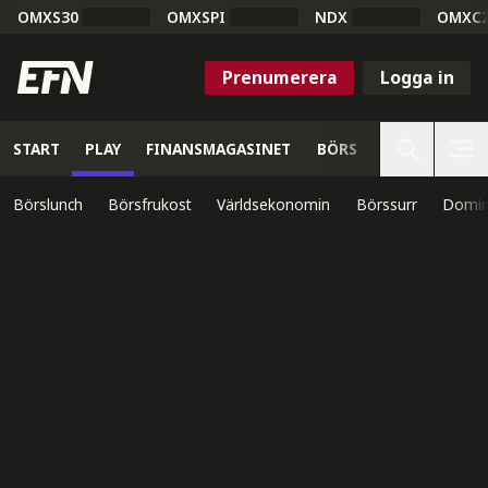
OMXS30
OMXSPI
NDX
OMXC
Prenumerera
Logga in
START
PLAY
FINANSMAGASINET
BÖRS
VETENSKAP
Börslunch
Börsfrukost
Världsekonomin
Börssurr
Domin