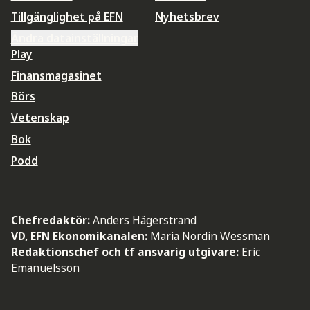
Tillgänglighet på EFN
Nyhetsbrev
Ändra datainställningar
Play
Finansmagasinet
Börs
Vetenskap
Bok
Podd
Chefredaktör:
Anders Hägerstrand
VD, EFN Ekonomikanalen:
Maria Nordin Wessman
Redaktionschef och tf ansvarig utgivare:
Eric
Emanuelsson