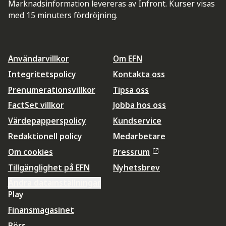
Marknadsinformation levereras av Infront. Kurser visas
med 15 minuters fördröjning.
Användarvillkor
Om EFN
Integritetspolicy
Kontakta oss
Prenumerationsvillkor
Tipsa oss
FactSet villkor
Jobba hos oss
Värdepapperspolicy
Kundservice
Redaktionell policy
Medarbetare
Om cookies
Pressrum
Tillgänglighet på EFN
Nyhetsbrev
Ändra datainställningar
Play
Finansmagasinet
Börs