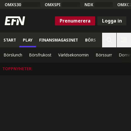
OMXS30
OMXSPI
NDX
OMXC
Prenumerera
Logga in
START
PLAY
FINANSMAGASINET
BÖRS
VETENSKAP
Börslunch
Börsfrukost
Världsekonomin
Börssurr
Domin
TOPPNYHETER
: