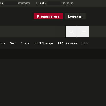
EK
00:00:00
EURSEK
00:00:00
Prenumerera
Logga in
gda
Sikt
Spets
EFN Sverige
EFN Råvaror
EFN Direkt