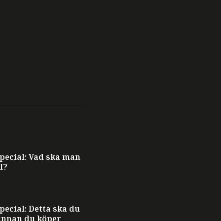
ecial: Vad ska man
l?
ecial: Detta ska du
innan du köper