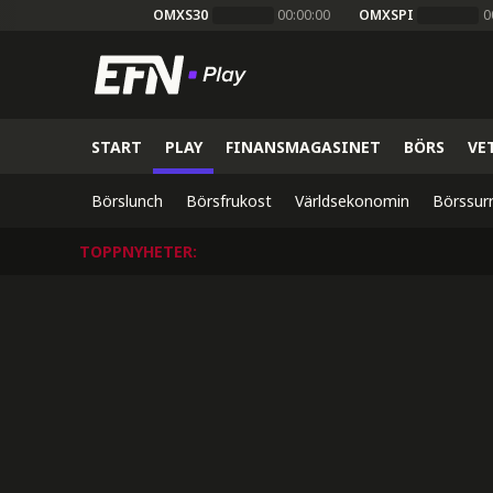
OMXS30
00:00:00
OMXSPI
0
START
PLAY
FINANSMAGASINET
BÖRS
VE
Börslunch
Börsfrukost
Världsekonomin
Börssur
TOPPNYHETER
: