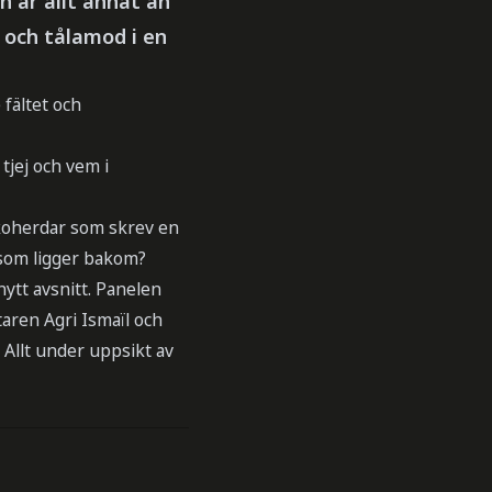
 är allt annat än
 och tålamod i en
 fältet och
 tjej och vem i
rkoherdar som skrev en
 som ligger bakom?
ytt avsnitt. Panelen
aren Agri Ismaïl och
 Allt under uppsikt av