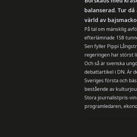
Börskaos med kras
balanserad. Tur då
värld av bajsmackor
På tal om mänsklig avför
efterlämnade 158 tunnor
Sen fyller Pippi Långstr
regeringen har störst 
Och så är svenska ungd
debattartikel i DN. Är 
Sveriges första och bäs
bestående av kulturjou
Stora journalistpris-vi
programledaren, ekono