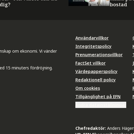
 dig?
bostad
Användarvillkor
Integritetspolicy
unskap om ekonomi. Vi vänder
Prenumerationsvillkor
FactSet villkor
ed 15 minuters fördröjning.
Värdepapperspolicy
Redaktionell policy
Om cookies
Tillgänglighet på EFN
Ändra datainställningar
Chefredaktör:
Anders Häger