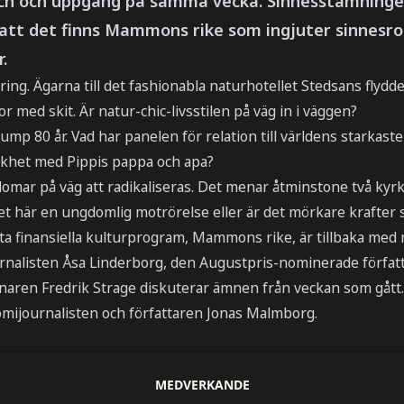
ch och uppgång på samma vecka. Sinnesstämningen
 att det finns Mammons rike som ingjuter sinnesro
.
ing. Ägarna till det fashionabla naturhotellet Stedsans flydde
 med skit. Är natur-chic-livsstilen på väg in i väggen?
ump 80 år. Vad har panelen för relation till världens starkaste
likhet med Pippis pappa och apa?
omar på väg att radikaliseras. Det menar åtminstone två ky
det här en ungdomlig motrörelse eller är det mörkare krafter
ta finansiella kulturprogram, Mammons rike, är tillbaka med n
rnalisten Åsa Linderborg, den Augustpris-nominerade författ
nnaren Fredrik Strage diskuterar ämnen från veckan som gått.
mijournalisten och författaren Jonas Malmborg.
MEDVERKANDE