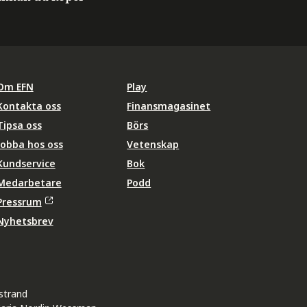
Om EFN
Play
Kontakta oss
Finansmagasinet
Tipsa oss
Börs
Jobba hos oss
Vetenskap
Kundservice
Bok
Medarbetare
Podd
Pressrum
Nyhetsbrev
strand