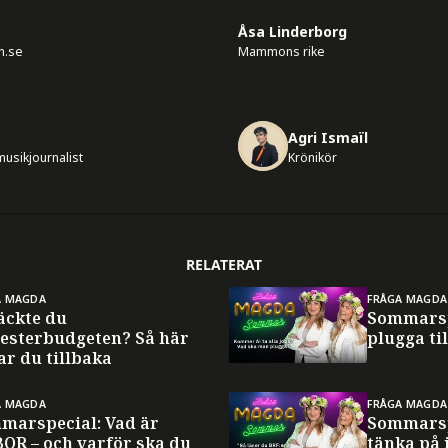
Åsa Linderborg
n.se
Mammons rike
Agri Ismaïl
usikjournalist
Krönikör
RELATERAT
A MAGDA
FRÅGA MAGDA
äckte du
Sommarsp
esterbudgeten? Så här
plugga til
ar du tillbaka
A MAGDA
FRÅGA MAGDA
marspecial: Vad är
Sommarsp
BOR – och varför ska du
tänka på 