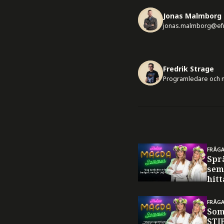
Jonas Malmborg
jonas.malmborg@ef
Fredrik Strage
Programledare och m
FRÅG
Spr
sem
hitt
FRÅG
Som
STI