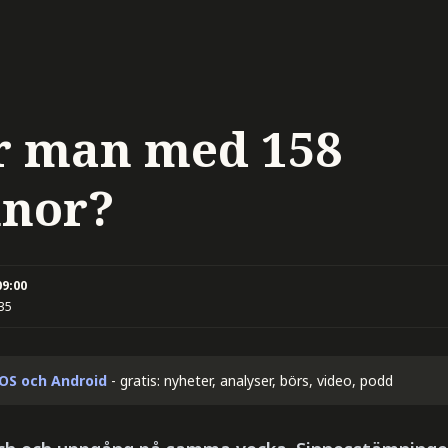
r man med 158
nnor?
09:00
:35
iOS och Android
- gratis: nyheter, analyser, börs, video, podd