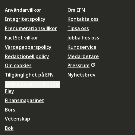
Användarvillkor
Om EFN
Integritetspolicy
Kontakta oss
Prenumerationsvillkor
Tipsa oss
FactSet villkor
Jobba hos oss
Värdepapperspolicy
Kundservice
Redaktionell policy
Medarbetare
Om cookies
Pressrum
Tillgänglighet på EFN
Nyhetsbrev
Ändra datainställningar
Play
Finansmagasinet
Börs
Vetenskap
Bok