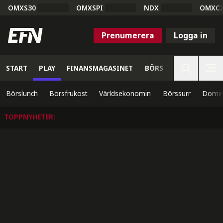
OMXS30
OMXSPI
NDX
OMXC
Prenumerera
Logga in
START
PLAY
FINANSMAGASINET
BÖRS
VETENSKAP
Börslunch
Börsfrukost
Världsekonomin
Börssurr
Domin
TOPPNYHETER
: