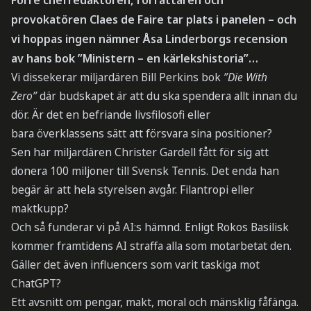
provokatören
Claes de Faire
tar plats i panelen – och
vi hoppas ingen nämner Åsa Linderborgs recension
av hans bok ”Ministern – en kärlekshistoria”…
Vi dissekerar miljardären Bill Perkins bok
”Die With
Zero”
där budskapet är att du ska spendera allt innan du
dör. Är det en befriande livsfilosofi eller
bara överklassens sätt att försvara sina positioner?
Sen har miljardären Christer Gardell fått för sig att
donera 100 miljoner till Svensk Tennis. Det enda han
begär är att hela styrelsen avgår. Filantropi eller
maktkupp?
Och så funderar vi på AI:s hämnd. Enligt Rokos Basilisk
kommer framtidens AI straffa alla som motarbetat den.
Gäller det även influencers som varit taskiga mot
ChatGPT?
Ett avsnitt om pengar, makt, moral och mänsklig fåfänga.