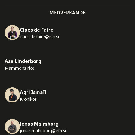
MEDVERKANDE
Claes de Faire
claes.de.faire@efn.se
Åsa Linderborg
Mammons rike
Agri Ismaïl
Krönikör
Jonas Malmborg
jonas.malmborg@efn.se