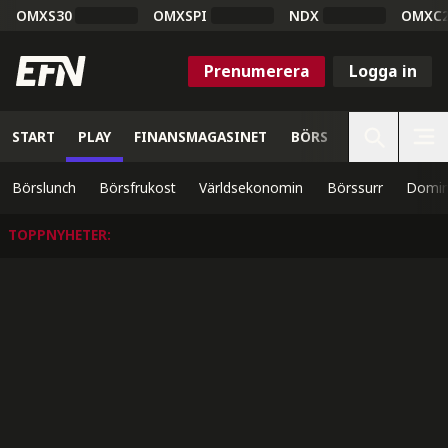
OMXS30
OMXSPI
NDX
OMXC
Prenumerera
Logga in
START
PLAY
FINANSMAGASINET
BÖRS
VETENSKAP
Börslunch
Börsfrukost
Världsekonomin
Börssurr
Domin
TOPPNYHETER
: