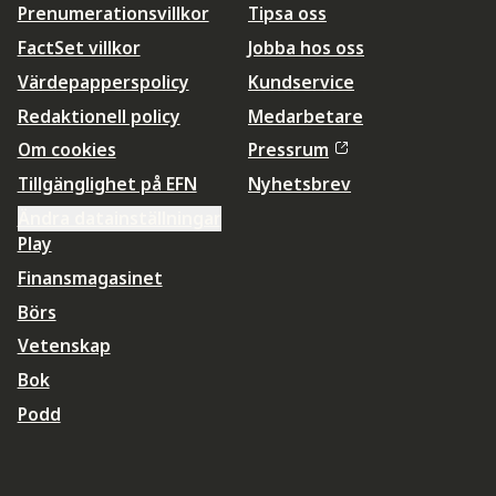
Prenumerationsvillkor
Tipsa oss
FactSet villkor
Jobba hos oss
Värdepapperspolicy
Kundservice
Redaktionell policy
Medarbetare
Om cookies
Pressrum
Tillgänglighet på EFN
Nyhetsbrev
Ändra datainställningar
Play
Finansmagasinet
Börs
Vetenskap
Bok
Podd