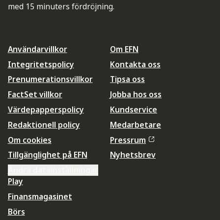
med 15 minuters fördröjning.
Användarvillkor
Om EFN
Integritetspolicy
Kontakta oss
Prenumerationsvillkor
Tipsa oss
FactSet villkor
Jobba hos oss
Värdepapperspolicy
Kundservice
Redaktionell policy
Medarbetare
Om cookies
Pressrum
Tillgänglighet på EFN
Nyhetsbrev
Ändra datainställningar
Play
Finansmagasinet
Börs