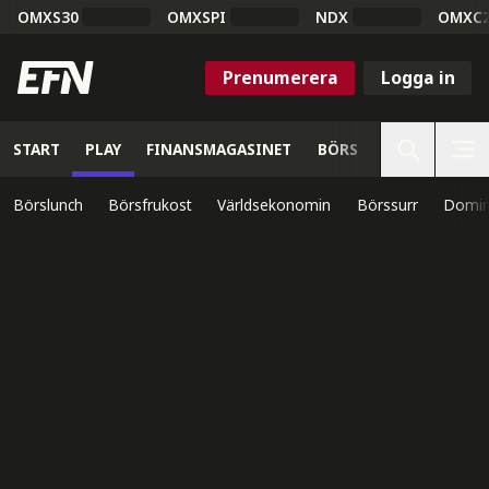
OMXS30
OMXSPI
NDX
OMXC
Prenumerera
Logga in
START
PLAY
FINANSMAGASINET
BÖRS
VETENSKAP
Börslunch
Börsfrukost
Världsekonomin
Börssurr
Domin