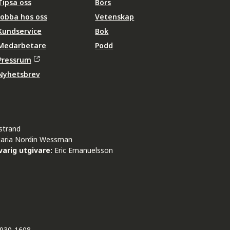
Tipsa oss
Börs
Jobba hos oss
Vetenskap
Kundservice
Bok
Medarbetare
Podd
Pressrum
Nyhetsbrev
strand
aria Nordin Wessman
arig utgivare:
Eric Emanuelsson
930-1608