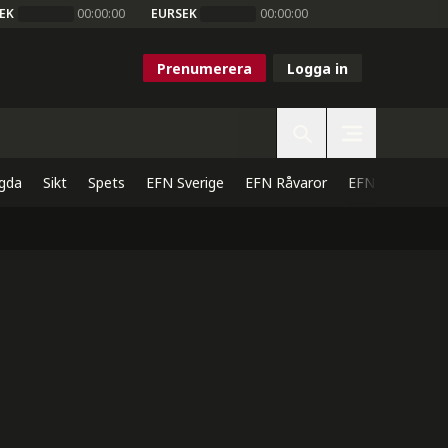
EK
00:00:00
EURSEK
00:00:00
Prenumerera
Logga in
gda
Sikt
Spets
EFN Sverige
EFN Råvaror
EFN Direkt