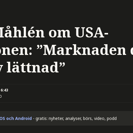
Måhlén om USA-
ionen: ”Marknaden 
 lättnad”
16:43
0
iOS och Android
- gratis: nyheter, analyser, börs, video, podd