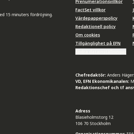
Prenumerationsvillkor
FactSet villkor
ed 15 minuters fördröjning.
Värdepapperspolicy
Redaktionell policy
Om cookies
Tillgänglighet på EFN
Ändra datainställningar
Chefredaktör:
Anders Häger
VD, EFN Ekonomikanalen:
M
Redaktionschef och tf ansv
Adress
Blasieholmstorg 12
106 70 Stockholm
Organisationsnummer:
556