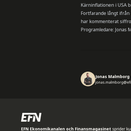
Kärninflationen i USA bl
Fortfarande långt ifrå
har kommenterat siffro
Programledare: Jonas 
Jonas Malmborg
jonas.malmborg@ef
EFN Ekonomikanalen och Finansmagasinet
sprider k