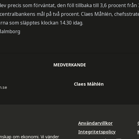
ev precis som förväntat, den föll tillbaka till 3,6 procent frå
n centralbankens mål på två procent. Claes Måhlén, chefsstr
rna som släpptes klockan 14.30 idag.
Malmborg
MEDVERKANDE
Claes Måhlén
n.se
Användarvillkor
Integritetspolicy
unskap om ekonomi. Vi vänder