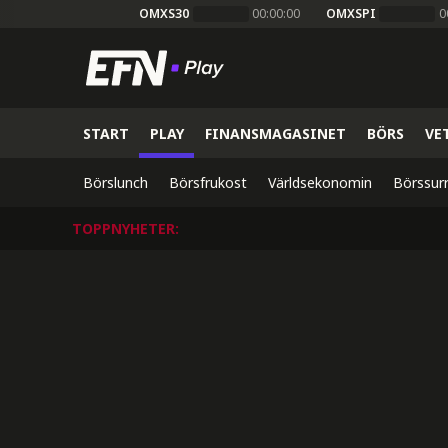
OMXS30
00:00:00
OMXSPI
0
START
PLAY
FINANSMAGASINET
BÖRS
VE
Börslunch
Börsfrukost
Världsekonomin
Börssur
TOPPNYHETER
: