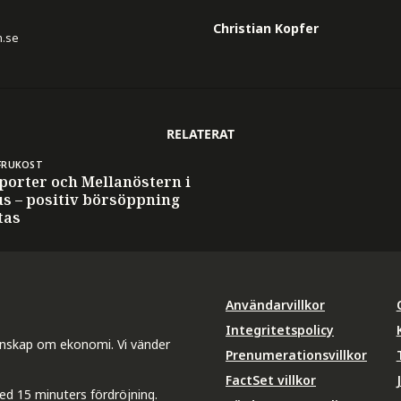
Christian Kopfer
n.se
RELATERAT
FRUKOST
porter och Mellanöstern i
us – positiv börsöppning
tas
Användarvillkor
Integritetspolicy
unskap om ekonomi. Vi vänder
Prenumerationsvillkor
FactSet villkor
ed 15 minuters fördröjning.