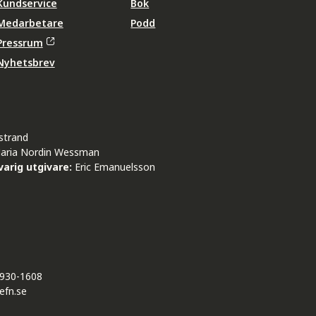
Kundservice
Bok
Medarbetare
Podd
Pressrum
Nyhetsbrev
strand
aria Nordin Wessman
arig utgivare:
Eric Emanuelsson
930-1608
efn.se