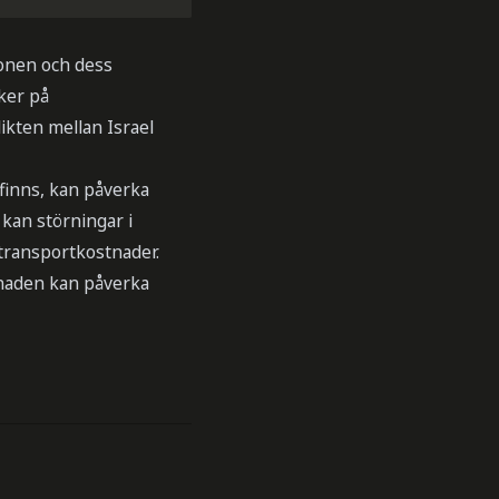
ionen och dess
ker på
kten mellan Israel
 finns, kan påverka
, kan störningar i
 transportkostnader.
knaden kan påverka