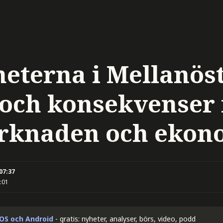
heterna i Mellanös
 och konsekvenser 
rknaden och ekon
 07:37
:01
iOS och Android
- gratis: nyheter, analyser, börs, video, podd