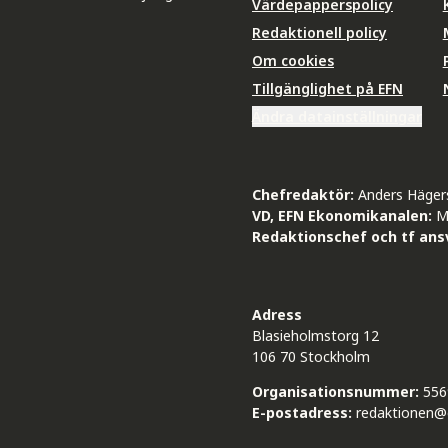
Värdepapperspolicy
Redaktionell policy
Om cookies
Tillgänglighet på EFN
Ändra datainställningar
Chefredaktör:
Anders Häger
VD, EFN Ekonomikanalen:
M
Redaktionschef och tf ansv
Adress
Blasieholmstorg 12
106 70 Stockholm
Organisationsnummer:
556
E-postadress:
redaktionen@