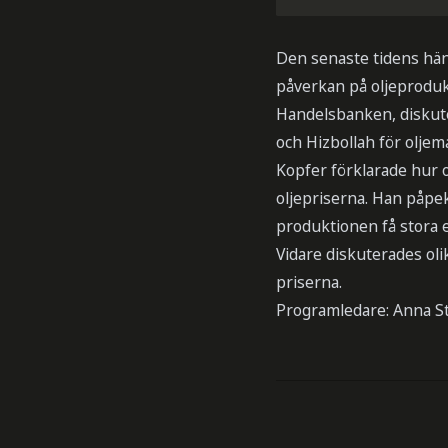
Den senaste tidens händ
påverkan på oljeprodukt
Handelsbanken, diskute
och Hizbollah för olje
Kopfer förklarade hur o
oljepriserna. Han påpeka
produktionen få stora e
Vidare diskuterades ol
priserna.
Programledare: Anna St