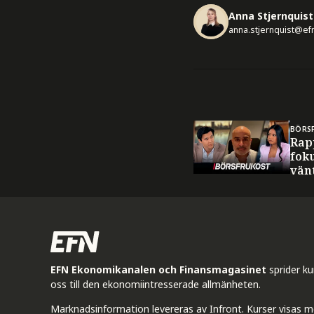
Anna Stjernquist
anna.stjernquist@ef
BÖRS
Rap
fok
vän
EFN Ekonomikanalen och Finansmagasinet
sprider k
oss till den ekonomiintresserade allmänheten.
Marknadsinformation levereras av Infront. Kurser visas m