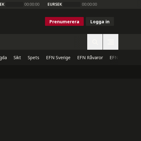
EK
00:00:00
EURSEK
00:00:00
Prenumerera
Logga in
gda
Sikt
Spets
EFN Sverige
EFN Råvaror
EFN Direkt