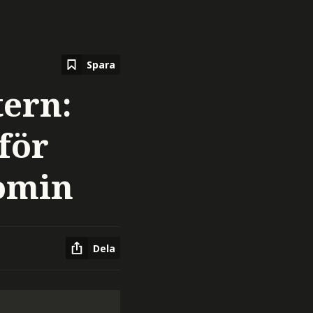
Spara
tern:
för
omin
Dela