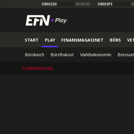
OMXS30
00:00:00
OMXSPI
0
START
PLAY
FINANSMAGASINET
BÖRS
VE
Börslunch
Börsfrukost
Världsekonomin
Börssur
TOPPNYHETER
: