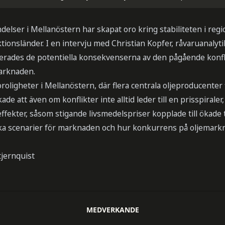
elser i Mellanöstern har skapat oro kring stabiliteten i reg
ionsländer. I en intervju med Christian Kopfer, råvaruanalyti
rades de potentiella konsekvenserna av den pågående konfli
marknaden.
roligheter i Mellanöstern, där flera centrala oljeproducenter
de att även om konflikter inte alltid leder till en prisspiraler
ffekter, såsom stigande livsmedelspriser kopplade till ökade
ika scenarier för marknaden och hur konkurrens på oljemar
jernquist
MEDVERKANDE