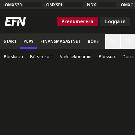
OMXS30
OMXSPI
NDX
OMXC
Prenumerera
Logga in
START
PLAY
FINANSMAGASINET
BÖRS
VETENSKAP
Börslunch
Börsfrukost
Världsekonomin
Börssurr
Domin