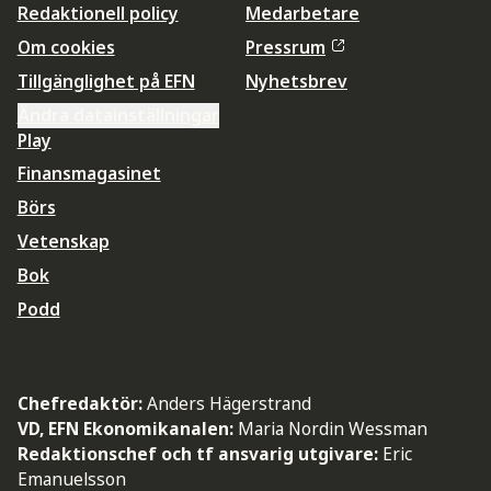
Redaktionell policy
Medarbetare
Om cookies
Pressrum
Tillgänglighet på EFN
Nyhetsbrev
Ändra datainställningar
Play
Finansmagasinet
Börs
Vetenskap
Bok
Podd
Chefredaktör:
Anders Hägerstrand
VD, EFN Ekonomikanalen:
Maria Nordin Wessman
Redaktionschef och tf ansvarig utgivare:
Eric
Emanuelsson