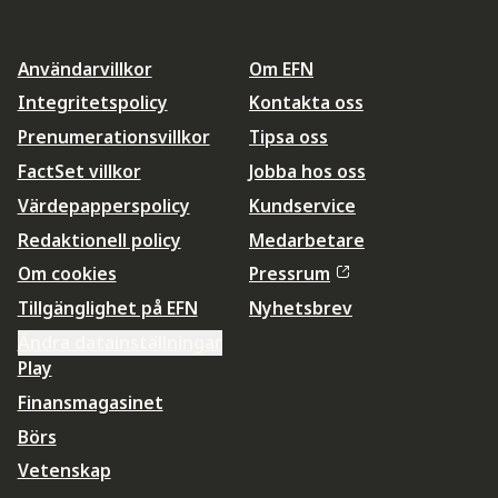
Användarvillkor
Om EFN
Integritetspolicy
Kontakta oss
Prenumerationsvillkor
Tipsa oss
FactSet villkor
Jobba hos oss
Värdepapperspolicy
Kundservice
Redaktionell policy
Medarbetare
Om cookies
Pressrum
Tillgänglighet på EFN
Nyhetsbrev
Ändra datainställningar
Play
Finansmagasinet
Börs
Vetenskap