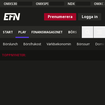
OMXS30
OMXSPI
NDX
OMXC
Prenumerera
Logga in
START
PLAY
FINANSMAGASINET
BÖRS
VETENSKAP
Börslunch
Börsfrukost
Världsekonomin
Börssurr
Domin
TOPPNYHETER
: