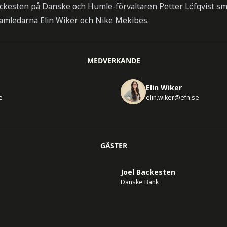
ackesten på Danske och
Humle-förvaltaren Petter Löfqvist sm
amledarna Elin Wiker och Nike Mekibes.
MEDVERKANDE
Elin Wiker
e
elin.wiker@efn.se
GÄSTER
Joel Backesten
Danske Bank