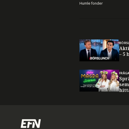
Humle fonder
BÖRS
Akti
– 5 
FRÅG
Spr
sem
hitt