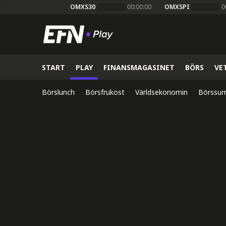
OMXS30
00:00:00
OMXSPI
0
START
PLAY
FINANSMAGASINET
BÖRS
VE
Börslunch
Börsfrukost
Världsekonomin
Börssur