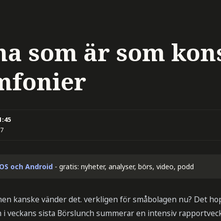
na som är som kon
mfonier
1:45
37
iOS och Android
- gratis: nyheter, analyser, börs, video, podd
 men kanske vänder det. verkligen för småbolagen nu? Det hoppa
m i veckans sista Börslunch summerar en intensiv rapportvec