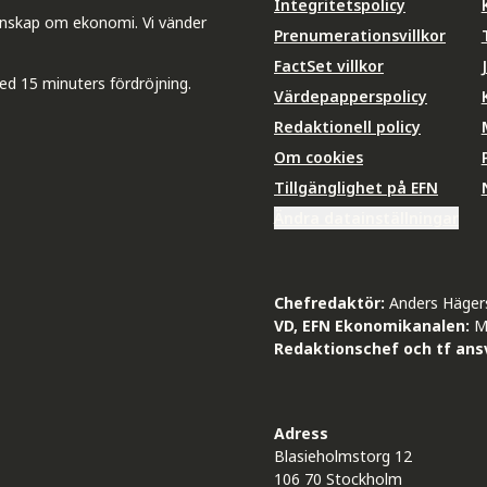
Integritetspolicy
unskap om ekonomi. Vi vänder
Prenumerationsvillkor
FactSet villkor
ed 15 minuters fördröjning.
Värdepapperspolicy
Redaktionell policy
Om cookies
Tillgänglighet på EFN
Ändra datainställningar
Chefredaktör:
Anders Häger
VD, EFN Ekonomikanalen:
M
Redaktionschef och tf ansv
Adress
Blasieholmstorg 12
106 70 Stockholm