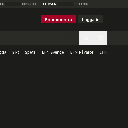
EK
00:00:00
EURSEK
00:00:00
Prenumerera
Logga in
gda
Sikt
Spets
EFN Sverige
EFN Råvaror
EFN Direkt