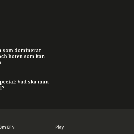
n som dominerar
och hoten som kan
n
ecial: Vad ska man
l?
Om EFN
Play