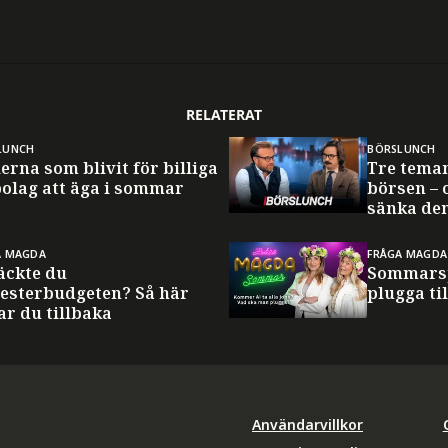
RELATERAT
LUNCH
BÖRSLUNCH
erna som blivit för billiga
Tre tema
bolag att äga i sommar
börsen – 
sänka de
A MAGDA
FRÅGA MAGDA
äckte du
Sommarsp
esterbudgeten? Så här
plugga til
ar du tillbaka
Användarvillkor