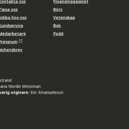
Kontakta oss
Finansmagasinet
Tipsa oss
Börs
Jobba hos oss
Vetenskap
Kundservice
Bok
Medarbetare
Podd
Pressrum
Nyhetsbrev
strand
aria Nordin Wessman
arig utgivare:
Eric Emanuelsson