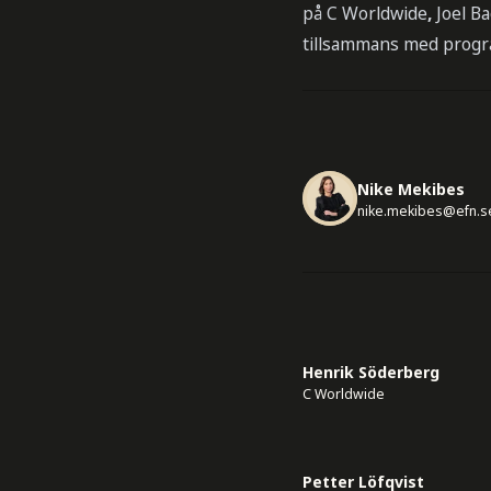
på C Worldwide
,
Joel B
tillsammans med progr
Nike Mekibes
nike.mekibes@efn.s
Henrik Söderberg
C Worldwide
Petter Löfqvist