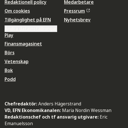
Redaktionell policy
Medarbetare
Om cookies
Pressrum
Tillgänglighet på EFN
Nyhetsbrev
Ändra datainställningar
Play
Finansmagasinet
Börs
Vetenskap
Bok
Podd
Chefredaktör:
Anders Hägerstrand
VD, EFN Ekonomikanalen:
Maria Nordin Wessman
Redaktionschef och tf ansvarig utgivare:
Eric
Emanuelsson