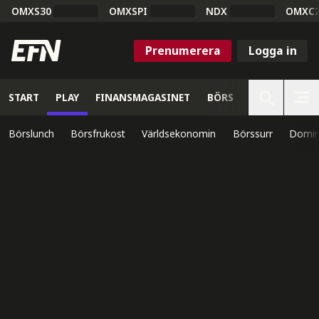
OMXS30
OMXSPI
NDX
OMXC
Prenumerera
Logga in
START
PLAY
FINANSMAGASINET
BÖRS
VETENSKAP
Börslunch
Börsfrukost
Världsekonomin
Börssurr
Domin