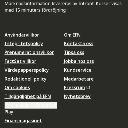
Marknadsinformation levereras av Infront. Kurser visas
med 15 minuters fördröjning.
Användarvillkor
Om EFN
Integritetspolicy
Kontakta oss
Prenumerationsvillkor
Tipsa oss
FactSet villkor
Jobba hos oss
Värdepapperspolicy
Kundservice
Redaktionell policy
Medarbetare
Om cookies
Pressrum
Tillgänglighet på EFN
Nyhetsbrev
Ändra datainställningar
Play
Finansmagasinet