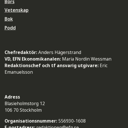
Börs
Vetenskap
Bok
Podd
Chefredaktör:
Anders Hägerstrand
VD, EFN Ekonomikanalen:
Maria Nordin Wessman
Redaktionschef och tf ansvarig utgivare:
Eric
Emanuelsson
Adress
Blasieholmstorg 12
106 70 Stockholm
Organisationsnummer:
556930-1608
E-postadress:
redaktionen@efn.se