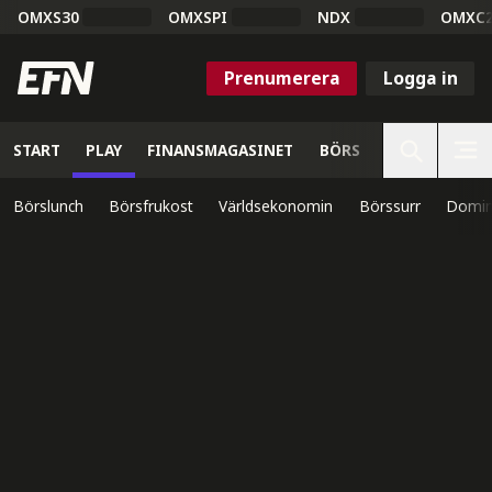
OMXS30
OMXSPI
NDX
OMXC
Prenumerera
Logga in
START
PLAY
FINANSMAGASINET
BÖRS
VETENSKAP
Börslunch
Börsfrukost
Världsekonomin
Börssurr
Domin