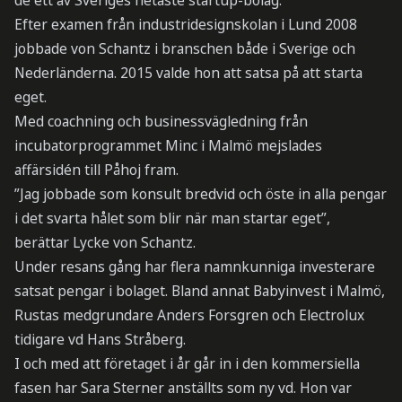
de ett av Sveriges hetaste startup-bolag.
Efter examen från industridesignskolan i Lund 2008
jobbade von Schantz i branschen både i Sverige och
Nederländerna. 2015 valde hon att satsa på att starta
eget.
Med coachning och businessvägledning från
incubatorprogrammet Minc i Malmö mejslades
affärsidén till Påhoj fram.
”Jag jobbade som konsult bredvid och öste in alla pengar
i det svarta hålet som blir när man startar eget”,
berättar Lycke von Schantz.
Under resans gång har flera namnkunniga investerare
satsat pengar i bolaget. Bland annat Babyinvest i Malmö,
Rustas medgrundare Anders Forsgren och Electrolux
tidigare vd Hans Stråberg.
I och med att företaget i år går in i den kommersiella
fasen har Sara Sterner anställts som ny vd. Hon var