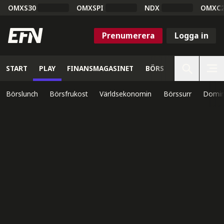
OMXS30
OMXSPI
NDX
OMXC
Prenumerera
Logga in
START
PLAY
FINANSMAGASINET
BÖRS
VETENSKAP
Börslunch
Börsfrukost
Världsekonomin
Börssurr
Domin