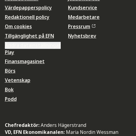
Värdepapperspolicy
Kundservice
Redaktionell policy
Medarbetare
Om cookies
Pressrum
Tillgänglighet på EFN
Nyhetsbrev
Ändra datainställningar
Play
Finansmagasinet
Börs
Vetenskap
Bok
Podd
Chefredaktör:
Anders Hägerstrand
VD, EFN Ekonomikanalen:
Maria Nordin Wessman