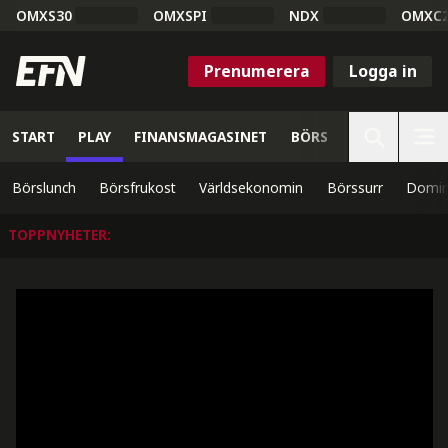
OMXS30
OMXSPI
NDX
OMXC
Prenumerera
Logga in
START
PLAY
FINANSMAGASINET
BÖRS
VETENSKAP
Börslunch
Börsfrukost
Världsekonomin
Börssurr
Domin
TOPPNYHETER
: