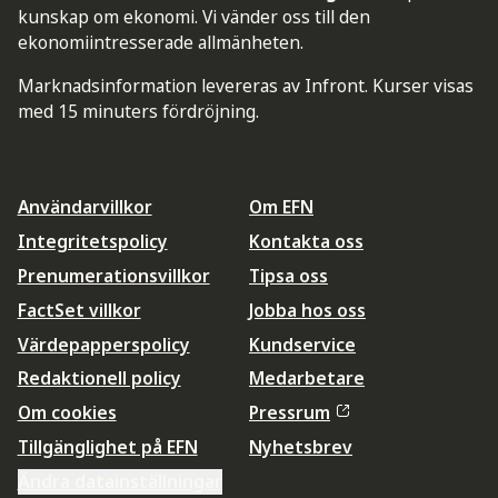
kunskap om ekonomi. Vi vänder oss till den
ekonomiintresserade allmänheten.
Marknadsinformation levereras av Infront. Kurser visas
med 15 minuters fördröjning.
Användarvillkor
Om EFN
Integritetspolicy
Kontakta oss
Prenumerationsvillkor
Tipsa oss
FactSet villkor
Jobba hos oss
Värdepapperspolicy
Kundservice
Redaktionell policy
Medarbetare
Om cookies
Pressrum
Tillgänglighet på EFN
Nyhetsbrev
Ändra datainställningar