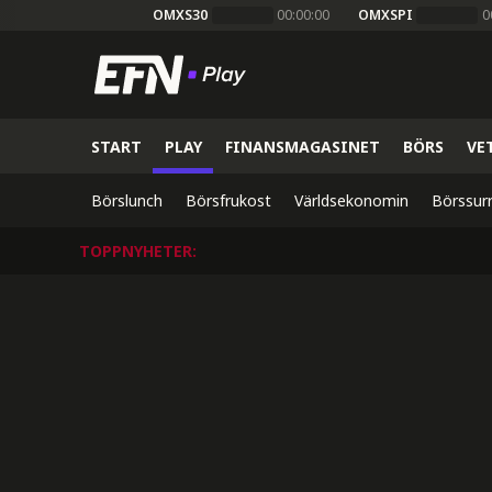
OMXS30
00:00:00
OMXSPI
0
START
PLAY
FINANSMAGASINET
BÖRS
VE
Börslunch
Börsfrukost
Världsekonomin
Börssur
TOPPNYHETER
: