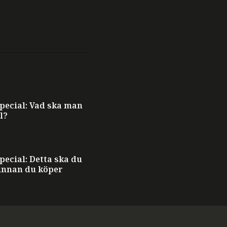
ecial: Vad ska man
l?
ecial: Detta ska du
innan du köper