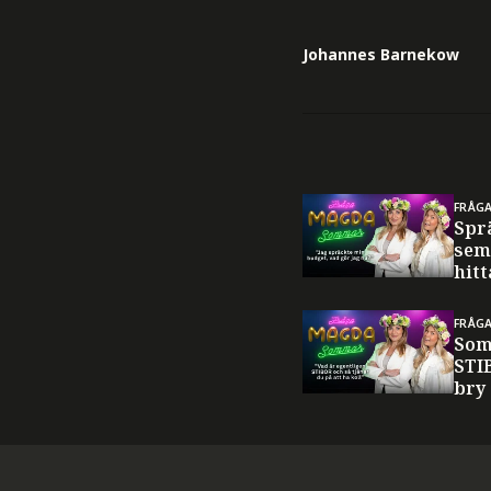
Johannes Barnekow
FRÅG
Spr
sem
hitt
FRÅG
Som
STI
bry