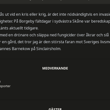
s ut vid en kris eller krig, är det inte nödvändigtvis en inva
gheter. På Borgeby fältdagar i sydvästra Skåne var beredskap 
nts aktuellt tidigare.
in med en drönare och släppa ned fungicider över åkrar och slå 
r en gård, det tror jag är den största faran mot Sveriges liv
annes Barnekow på Sinclairsholm.
MEDVERKANDE
n
reporter
GÄSTER