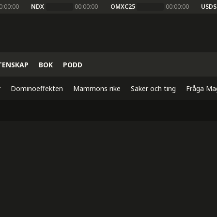
0:00:00
NDX
00:00:00
OMXC25
00:00:00
USDS
TENSKAP
BOK
PODD
r
Dominoeffekten
Mammons rike
Saker och ting
Fråga Ma