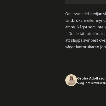
Om livsmedelskedjan slå
lantbrukare eller myndi
ämne. Något som inte kä
– Det är lätt att köra 
att släppa svinpest öve
säger lantbrukaren Joh
Cecilia Adolfsso
Skog- och lantbruks