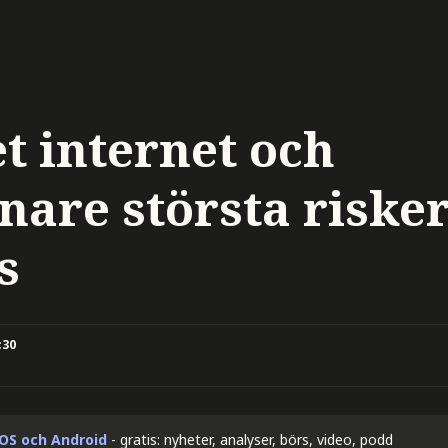
t internet och
nare största riske
s
:30
iOS och Android
- gratis: nyheter, analyser, börs, video, podd