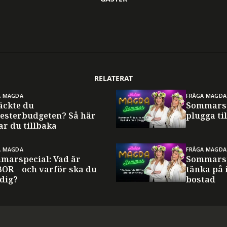
RELATERAT
A MAGDA
FRÅGA MAGDA
äckte du
Sommarsp
esterbudgeten? Så här
plugga til
ar du tillbaka
A MAGDA
FRÅGA MAGDA
marspecial: Vad är
Sommarsp
BOR – och varför ska du
tänka på 
 dig?
bostad