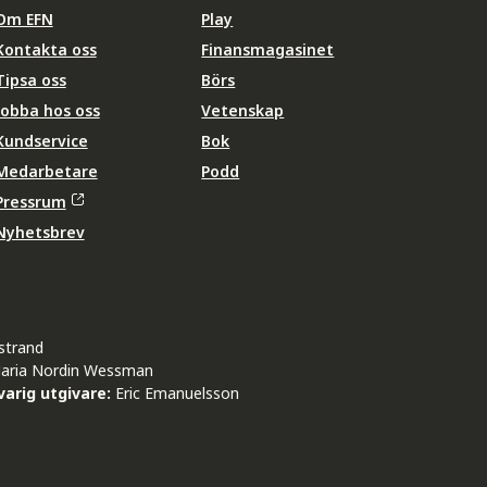
Om EFN
Play
Kontakta oss
Finansmagasinet
Tipsa oss
Börs
Jobba hos oss
Vetenskap
Kundservice
Bok
Medarbetare
Podd
Pressrum
Nyhetsbrev
strand
aria Nordin Wessman
arig utgivare:
Eric Emanuelsson