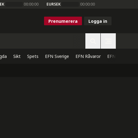
EK
00:00:00
EURSEK
00:00:00
Prenumerera
Logga in
gda
Sikt
Spets
EFN Sverige
EFN Råvaror
EFN Direkt