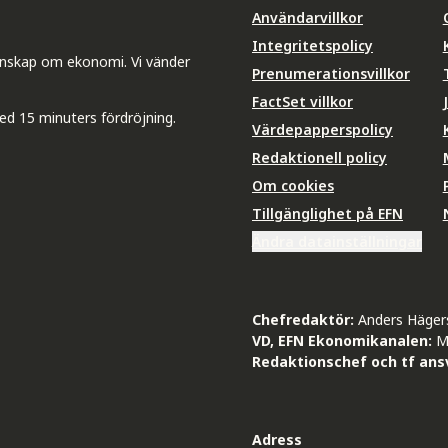
Användarvillkor
Integritetspolicy
unskap om ekonomi. Vi vänder
Prenumerationsvillkor
FactSet villkor
ed 15 minuters fördröjning.
Värdepapperspolicy
Redaktionell policy
Om cookies
Tillgänglighet på EFN
Ändra datainställningar
Chefredaktör:
Anders Häger
VD, EFN Ekonomikanalen:
M
Redaktionschef och tf ansv
Adress