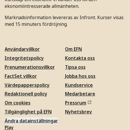
ekonomiintresserade allmänheten.
Marknadsinformation levereras av Infront. Kurser visas
med 15 minuters fördröjning.
Användarvillkor
Om EFN
Integritetspolicy
Kontakta oss
Prenumerationsvillkor
Tipsa oss
FactSet villkor
Jobba hos oss
Värdepapperspolicy
Kundservice
Redaktionell policy
Medarbetare
Om cookies
Pressrum
Tillgänglighet på EFN
Nyhetsbrev
Ändra datainställningar
Play