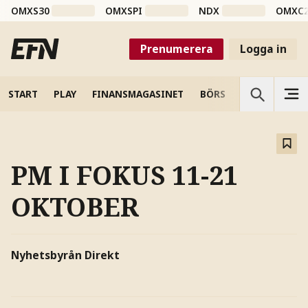
OMXS30
OMXSPI
NDX
OMXC
Prenumerera
Logga in
START
PLAY
FINANSMAGASINET
BÖRS
VETENSKAP
PM I FOKUS 11-21
OKTOBER
Nyhetsbyrån Direkt