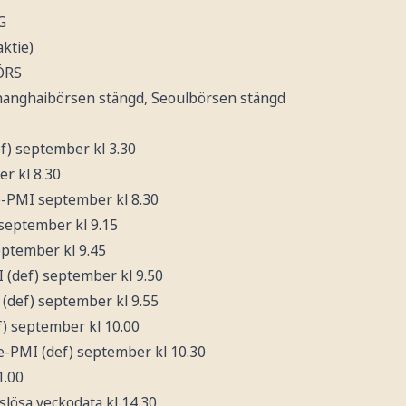
G
aktie)
ÖRS
Shanghaibörsen stängd, Seoulbörsen stängd
ef) september kl 3.30
r kl 8.30
te-PMI september kl 8.30
 september kl 9.15
september kl 9.45
I (def) september kl 9.50
 (def) september kl 9.55
f) september kl 10.00
te-PMI (def) september kl 10.30
1.00
slösa veckodata kl 14.30