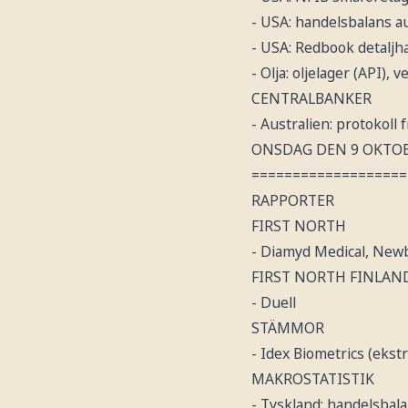
- USA: handelsbalans au
- USA: Redbook detaljha
- Olja: oljelager (API), v
CENTRALBANKER
- Australien: protokoll 
ONSDAG DEN 9 OKTO
===================
RAPPORTER
FIRST NORTH
- Diamyd Medical, New
FIRST NORTH FINLAN
- Duell
STÄMMOR
- Idex Biometrics (ekstr
MAKROSTATISTIK
- Tyskland: handelsbala