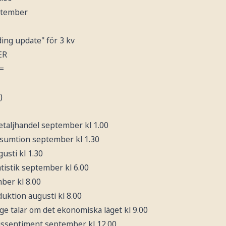
eptember
ding update" för 3 kv
ER
=
)
etaljhandel september kl 1.00
nsumtion september kl 1.30
usti kl 1.30
tistik september kl 6.00
mber kl 8.00
duktion augusti kl 8.00
ge talar om det ekonomiska läget kl 9.00
gssentiment september kl 12.00