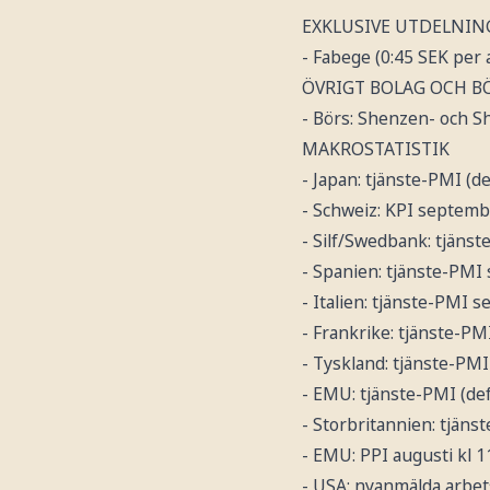
EXKLUSIVE UTDELNIN
- Fabege (0:45 SEK per 
ÖVRIGT BOLAG OCH B
- Börs: Shenzen- och 
MAKROSTATISTIK
- Japan: tjänste-PMI (d
- Schweiz: KPI septembe
- Silf/Swedbank: tjäns
- Spanien: tjänste-PMI
- Italien: tjänste-PMI 
- Frankrike: tjänste-PM
- Tyskland: tjänste-PMI
- EMU: tjänste-PMI (de
- Storbritannien: tjäns
- EMU: PPI augusti kl 1
- USA: nyanmälda arbet