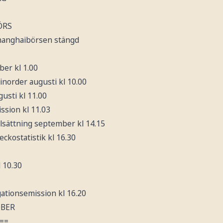
ÖRS
Shanghaibörsen stängd
ber kl 1.00
norder augusti kl 10.00
usti kl 11.00
ission kl 11.03
elsättning september kl 14.15
veckostatistik kl 16.30
l 10.30
gationsemission kl 16.20
OBER
==