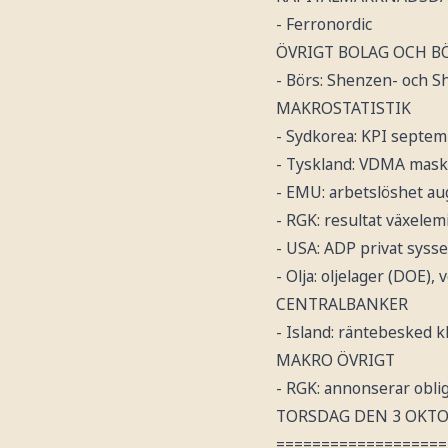
- Ferronordic
ÖVRIGT BOLAG OCH B
- Börs: Shenzen- och 
MAKROSTATISTIK
- Sydkorea: KPI septem
- Tyskland: VDMA maski
- EMU: arbetslöshet aug
- RGK: resultat växelem
- USA: ADP privat syss
- Olja: oljelager (DOE), 
CENTRALBANKER
- Island: räntebesked k
MAKRO ÖVRIGT
- RGK: annonserar obli
TORSDAG DEN 3 OKT
===================