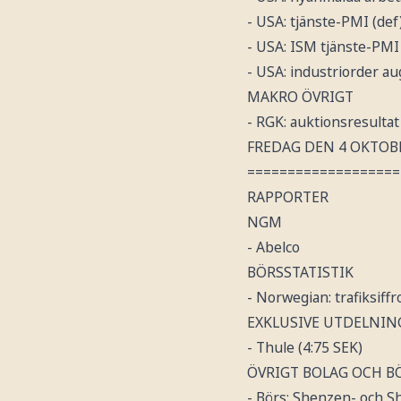
- USA: tjänste-PMI (def
- USA: ISM tjänste-PMI
- USA: industriorder au
MAKRO ÖVRIGT
- RGK: auktionsresultat 
FREDAG DEN 4 OKTOB
===================
RAPPORTER
NGM
- Abelco
BÖRSSTATISTIK
- Norwegian: trafiksiff
EXKLUSIVE UTDELNIN
- Thule (4:75 SEK)
ÖVRIGT BOLAG OCH B
- Börs: Shenzen- och 