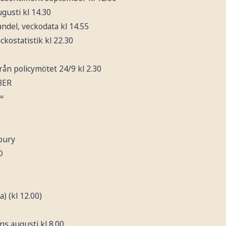
gusti kl 14.30
ndel, veckodata kl 14.55
eckostatistik kl 22.30
från policymötet 24/9 kl 2.30
BER
=
bury
D
a) (kl 12.00)
ns augusti kl 8.00