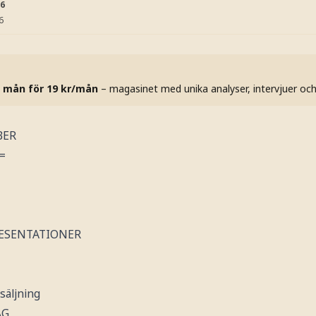
56
6
 mån för 19 kr/mån
– magasinet med unika analyser, intervjuer oc
BER
=
RESENTATIONER
säljning
AG