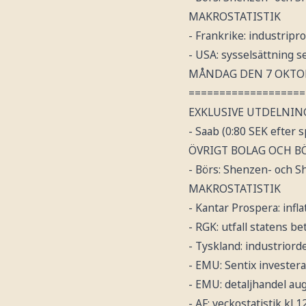
MAKROSTATISTIK
- Frankrike: industripr
- USA: sysselsättning 
MÅNDAG DEN 7 OKTO
===================
EXKLUSIVE UTDELNIN
- Saab (0:80 SEK efter sp
ÖVRIGT BOLAG OCH B
- Börs: Shenzen- och 
MAKROSTATISTIK
- Kantar Prospera: inf
- RGK: utfall statens b
- Tyskland: industriorde
- EMU: Sentix invester
- EMU: detaljhandel aug
- AF: veckostatistik kl 1