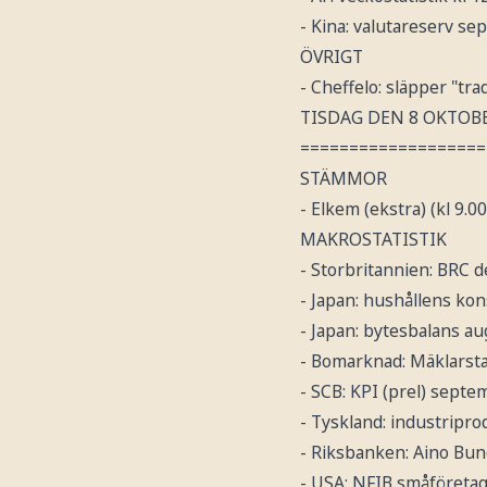
- Kina: valutareserv s
ÖVRIGT
- Cheffelo: släpper "tra
TISDAG DEN 8 OKTOB
===================
STÄMMOR
- Elkem (ekstra) (kl 9.00
MAKROSTATISTIK
- Storbritannien: BRC d
- Japan: hushållens ko
- Japan: bytesbalans aug
- Bomarknad: Mäklarsta
- SCB: KPI (prel) septe
- Tyskland: industripro
- Riksbanken: Aino Bun
- USA: NFIB småföreta