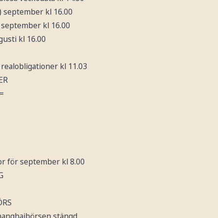
) september kl 16.00
 september kl 16.00
gusti kl 16.00
realobligationer kl 11.03
ER
=
ror för september kl 8.00
G
ÖRS
Shanghaibörsen stängd