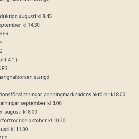
oduktion augusti kl 8.45
september kl 14.30
BER
=
G
lit 4:1 )
ÖRS
Shanghaibörsen stängd
lationsförväntningar penningmarknadens aktörer kl 8.00
etalningar september kl 8.00
r augusti kl 8.00
arförtroende oktober kl 10.30
usti kl 11.00
2.00