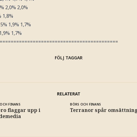
4% 2,0% 2,0%
% 1,8%
,5% 1,9% 1,7%
1,9% 1,7%
===========================================
FÖLJ TAGGAR
RELATERAT
OCH FINANS
BÖRS OCH FINANS
ro flaggar upp i
Terranor spår omsättning 
demedia