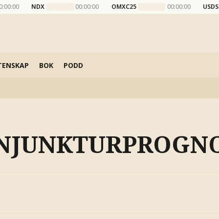
0:00:00
NDX
00:00:00
OMXC25
00:00:00
USDS
TENSKAP
BOK
PODD
NJUNKTURPROGN