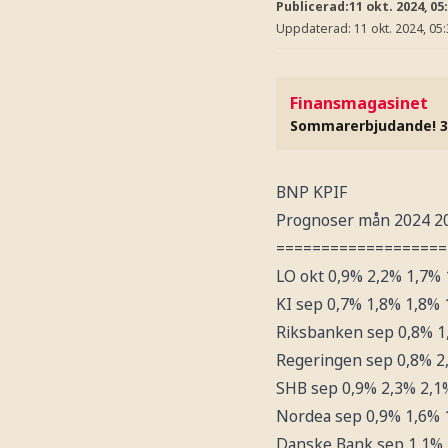
Publicerad:
11 okt. 2024, 05
Uppdaterad:
11 okt. 2024, 05
Finansmagasinet
Sommarerbjudande! 3
BNP KPIF
Prognoser mån 2024 2
===================
LO okt 0,9% 2,2% 1,7%
KI sep 0,7% 1,8% 1,8% 
Riksbanken sep 0,8% 1
Regeringen sep 0,8% 2
SHB sep 0,9% 2,3% 2,1
Nordea sep 0,9% 1,6% 
Danske Bank sep 1,1% 