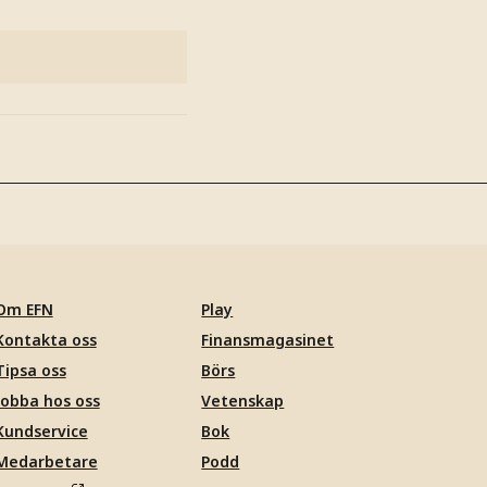
Om EFN
Play
Kontakta oss
Finansmagasinet
Tipsa oss
Börs
Jobba hos oss
Vetenskap
Kundservice
Bok
Medarbetare
Podd