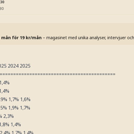
:30
:30
 mån för 19 kr/mån
– magasinet med unika analyser, intervjuer oc
025 2024 2025
===========================================
 1,4%
1,4%
,9% 1,7% 1,6%
,5% 1,9% 1,7%
% 2,3%
1,8% 1,4%
2,4% 1,7% 1,4%