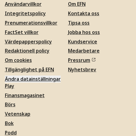
Användarvillkor
Om EFN
Integritetspolicy
Kontakta oss
Prenumerationsvillkor
Tipsa oss
FactSet villkor
Jobba hos oss
Värdepapperspolicy
Kundservice
Redaktionell policy
Medarbetare
Om cookies
Pressrum
Tillgänglighet på EFN
Nyhetsbrev
Ändra datainställningar
Play
Finansmagasinet
Börs
Vetenskap
Bok
Podd