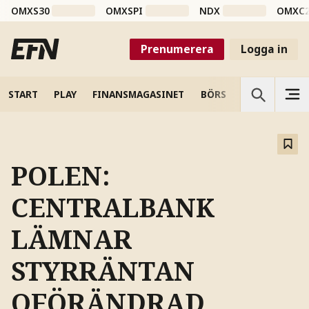
OMXS30
OMXSPI
NDX
OMXC
Prenumerera
Logga in
START
PLAY
FINANSMAGASINET
BÖRS
VETENSKAP
POLEN:
CENTRALBANK
LÄMNAR
STYRRÄNTAN
OFÖRÄNDRAD