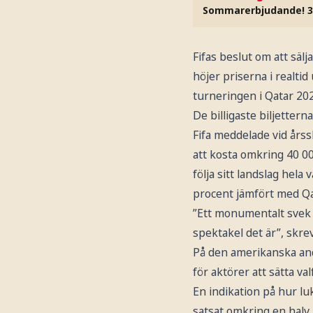
Sommarerbjudande! 3
Fifas beslut om att sälj
höjer priserna i realti
turneringen i Qatar 20
De billigaste biljetterna 
Fifa meddelade vid årss
att kosta omkring 40 00
följa sitt landslag hela
procent jämfört med Q
”Ett monumentalt svek m
spektakel det är”, skre
På den amerikanska an
för aktörer att sätta val
En indikation på hur lu
satsat omkring en halv 