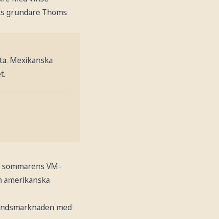
gets grundare Thoms
ata. Mexikanska
t.
 av sommarens VM-
den amerikanska
rahandsmarknaden med