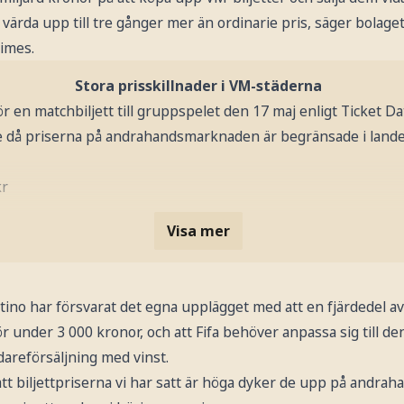
el värda upp till tre gånger mer än ordinarie pris, säger bola
Times.
Stora prisskillnader i VM-städerna
ör en matchbiljett till gruppspelet den 17 maj enligt Ticket D
e då priserna på andrahandsmarknaden är begränsade i lande
kr
Visa mer
ntino har försvarat det egna upplägget med att en fjärdedel
för under 3 000 kronor, och att Fifa behöver anpassa sig till 
dareförsäljning med vinst.
att biljettpriserna vi har satt är höga dyker de upp på and