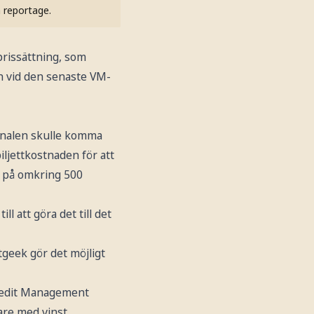
h reportage.
 prissättning, som
än vid den senaste VM-
-finalen skulle komma
ljettkostnaden för att
ng på omkring 500
 att göra det till det
eek gör det möjligt
 Credit Management
are med vinst.