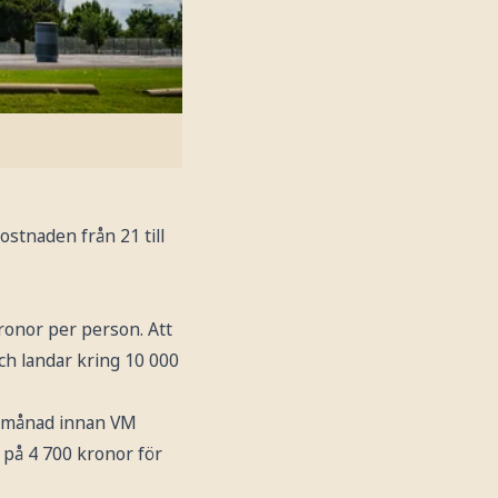
ostnaden från 21 till
ronor per person. Att
och landar kring 10 000
pt månad innan VM
 på 4 700 kronor för