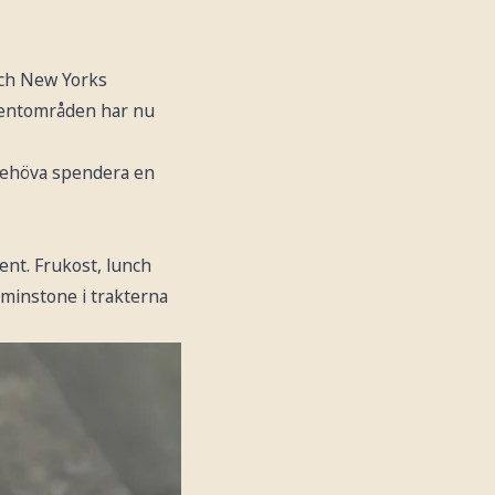
 och New Yorks
 eventområden har nu
t behöva spendera en
nt. Frukost, lunch
åtminstone i trakterna