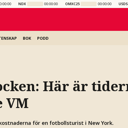
0:00:00
NDX
00:00:00
OMXC25
00:00:00
USDS
TENSKAP
BOK
PODD
ocken: Här är tide
e VM
ostnaderna för en fotbollsturist i New York.