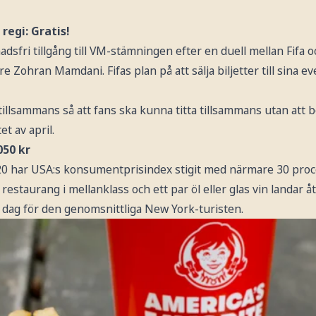
regi: Gratis!
nadsfri tillgång till VM-stämningen efter en duell mellan Fifa
re Zohran Mamdani. Fifas plan på att sälja biljetter till sina
t tillsammans så att fans ska kunna titta tillsammans utan at
et av april.
050 kr
 har USA:s konsumentprisindex stigit med närmare 30 proce
restaurang i mellanklass och ett par öl eller glas vin landar 
 dag för den genomsnittliga New York-turisten.