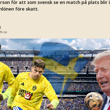
on för att som svensk se en match på plats blir i 
nlönen före skatt.
t
fn.se