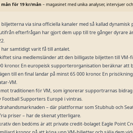
 mån för 19 kr/mån
– magasinet med unika analyser, intervjuer oc
a biljetterna via sina officiella kanaler med så kallad dynamisk
d utifrån efterfrågan har gjort dem upp till tre gånger dyrare 
22.
har samtidigt varit få till antalet.
kiftet sina medlemsländer att den billigaste biljetten till VM
0 kronor. En europeisk supporterorganisation beräknar att bi
 vägen till en final landar på minst 65 000 kronor. En prisökni
atar-VM.
ot traditionen för VM, som ignorerar supportrarnas bidrag till
v Football Supporters Europé i vintras.
drahandsmarknaden – där plattformar som Stubhub och Seatg
fria priser – har de skenat ytterligare.
krativ den bedöms är att private credit-bolaget Eagle Point
miljard kronor på att köpa upp VM-biljetter och sälja dem vid