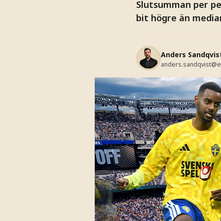
Slutsumman per pers
bit högre än media
Anders Sandqvis
anders.sandqvist@e