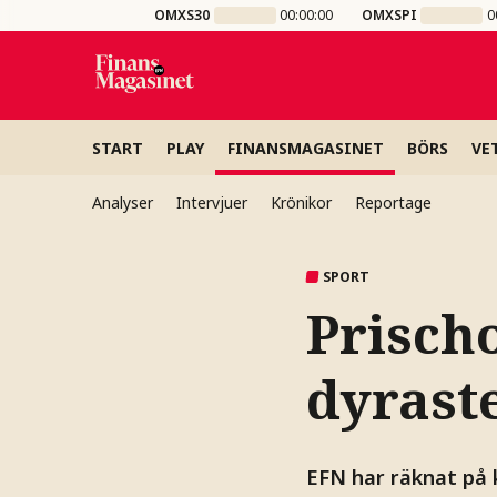
OMXS30
00:00:00
OMXSPI
0
START
PLAY
FINANSMAGASINET
BÖRS
VE
Analyser
Intervjuer
Krönikor
Reportage
SPORT
Prisch
dyrast
EFN har räknat på k