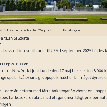
T & T Stadium i Dallas den 26e juni.
Foto: TT Nyhetsbyrån
a till VM kosta
r
 krävs ett inresetillstånd till USA. I september 2025 höjdes k
ter): 26 800 kr
tur till New York i juni kunde den 17 maj bokas kring 8 000 k
verige spelar två av sina gruppspelsmatcher blir något dyrare 
 billigare än befarat med färre bokningar än väntat en knap
orbes får besökare räkna med ett genomsnittligt pris per natt
ringen.