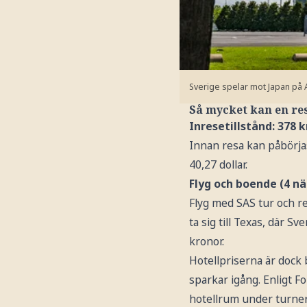
Sverige spelar mot Japan på A
Så mycket kan en res
Inresetillstånd: 378 k
Innan resa kan påbörjas
40,27 dollar.
Flyg och boende (4 nät
Flyg med SAS tur och re
ta sig till Texas, där S
kronor.
Hotellpriserna är dock
sparkar igång. Enligt F
hotellrum under turne