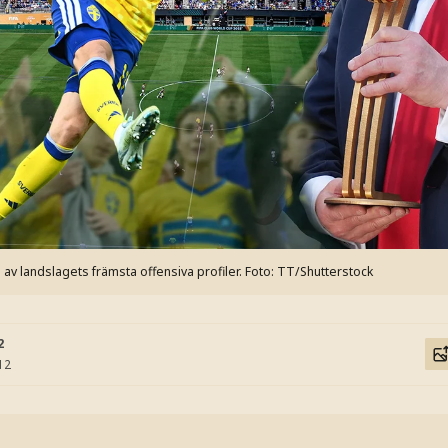
av landslagets främsta offensiva profiler.
Foto: TT/Shutterstock
2
12