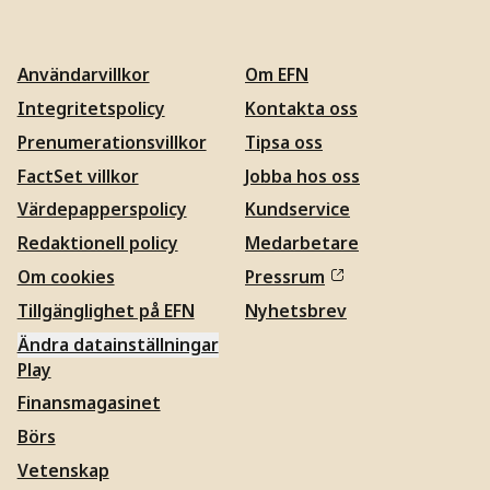
Användarvillkor
Om EFN
Integritetspolicy
Kontakta oss
Prenumerationsvillkor
Tipsa oss
FactSet villkor
Jobba hos oss
Värdepapperspolicy
Kundservice
Redaktionell policy
Medarbetare
Om cookies
Pressrum
Tillgänglighet på EFN
Nyhetsbrev
Ändra datainställningar
Play
Finansmagasinet
Börs
Vetenskap