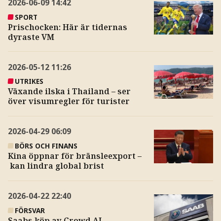
2026-06-09
14:42
SPORT
Prischocken: Här är tidernas
dyraste VM
2026-05-12
11:26
UTRIKES
Växande ilska i Thailand – ser
över visumregler för turister
2026-04-29
06:09
BÖRS OCH FINANS
Kina öppnar för bränsleexport –
kan lindra global brist
2026-04-22
22:40
FÖRSVAR
Saabs köp av Crowd AI