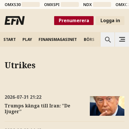
OMXS30
OMXSPI
NDX
OMXC
Prenumerera
Logga in
START
PLAY
FINANSMAGASINET
BÖRS
VETENSKAP
Utrikes
2026-07-31
21:22
Trumps känga till Iran: ”De
ljuger”