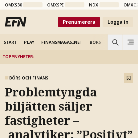
OMXS30
OMXSPI
NDX
OMXC
Prenumerera
Logga in
START
PLAY
FINANSMAGASINET
BÖRS
VETENSKAP
TOPPNYHETER
:
BÖRS OCH FINANS
Problemtyngda
biljätten säljer
fastigheter –
analytiker: ”Positivt”