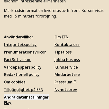
ekonomiintresserade allmänheten.
Marknadsinformation levereras av Infront. Kurser visas
med 15 minuters fördröjning.
Användarvillkor
Om EFN
Integritetspolicy
Kontakta oss
Prenumerationsvillkor
Tipsa oss
FactSet villkor
Jobba hos oss
Värdepapperspolicy
Kundservice
Redaktionell policy
Medarbetare
Om cookies
Pressrum
Tillgänglighet på EFN
Nyhetsbrev
Ändra datainställningar
Play