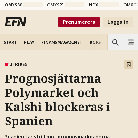
OMXS30
OMXSPI
NDX
OMXC
Prenumerera
Logga in
START
PLAY
FINANSMAGASINET
BÖRS
VETENSKAP
UTRIKES
Prognosjättarna
Polymarket och
Kalshi blockeras i
Spanien
Spanien tar strid mot prognosmarknaderna