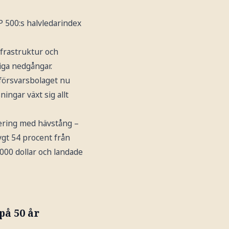
P 500:s halvledarindex
infrastruktur och
iga nedgångar.
försvarsbolaget nu
ngar växt sig allt
ering med hävstång –
ygt 54 procent från
000 dollar och landade
på 50 år