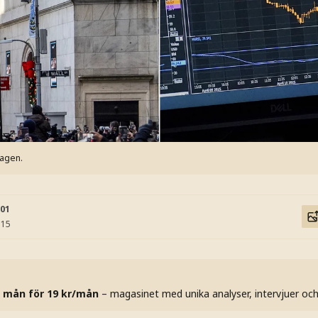
dagen.
:01
:15
 mån för 19 kr/mån
– magasinet med unika analyser, intervjuer oc