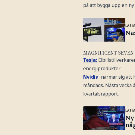
på att bygga upp en ny 
LÄS 
Na
MAGNIFICENT SEVEN
Tesla:
Elbillstillverkar
energiprodukter.
Nvidia
närmar sig att 
måndags. Nästa vecka är
kvartalsrapport.
LÄS 
Ny
nå