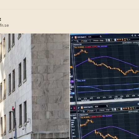
t
fn.se