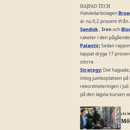
HAJPAD TECH
Halvledarbolagen
Bro
är nu 0,2 procent ifrån
Sandisk
,
Iren
och
Blo
raketer i den pågående 
Palantir:
Sedan rappor
tappat dryga 17 procen
större.
Strategy:
Det hajpade,
intog jumboplatsen på
rekordnoteringen i juli
på den lägsta kursen s
LÄS 
Mö