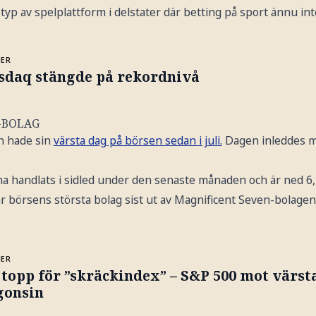
typ av spelplattform i delstater där betting på sport ännu inte
MER
sdaq stängde på rekordnivå
-BOLAG
en hade sin
värsta dag på börsen sedan i juli.
Dagen inleddes me
ha handlats i sidled under den senaste månaden och är ned 6,
 börsens största bolag sist ut av Magnificent Seven-bolagen 
MER
 topp för ”skräckindex” – S&P 500 mot värs
gonsin