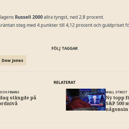
olagens
Russell 2000
allra tyngst, ned 2,8 procent.
sräntan steg med 4 punkter till 4,12 procent och guldpriset f
FÖLJ TAGGAR
Dow Jones
RELATERAT
OCH FINANS
WALL STREET
daq stängde på
Ny topp f
ordnivå
S&P 500 
någonsin