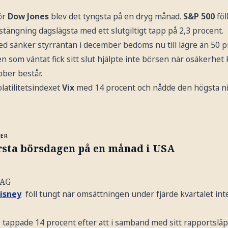
för
Dow Jones
blev det tyngsta på en dryg månad.
S&P 500
föl
stängning dagslägsta med ett slutgiltigt tapp på 2,3 procent.
ed sänker styrräntan i december bedöms nu till lägre än 50 p
 som väntat fick sitt slut hjälpte inte börsen när osäkerhet 
tober består.
latilitetsindexet
Vix
med 14 procent och nådde den högsta ni
MER
rsta börsdagen på en månad i USA
LAG
isney
föll tungt när omsättningen under fjärde kvartalet inte
tappade 14 procent efter att i samband med sitt rapportsläp