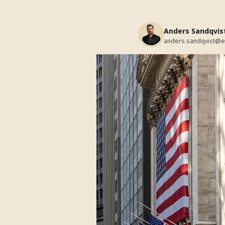
Anders Sandqvis
anders.sandqvist@e