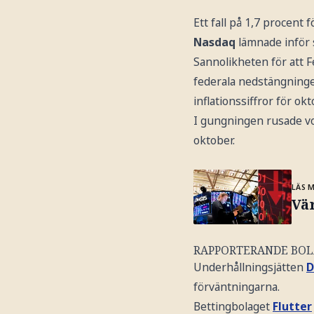
Ett fall på 1,7 procent 
Nasdaq
lämnade inför 
Sannolikheten för att F
federala nedstängningen
inflationssiffror för ok
I gungningen rusade vo
oktober.
LÄS 
Vä
RAPPORTERANDE BO
Underhållningsjätten
D
förväntningarna.
Bettingbolaget
Flutter