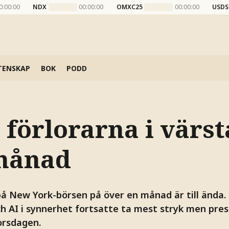
0:00:00
NDX
00:00:00
OMXC25
00:00:00
USDS
TENSKAP
BOK
PODD
 förlorarna i värst
månad
å New York-börsen på över en månad är till ända.
ch AI i synnerhet fortsatte ta mest stryk men pre
orsdagen.