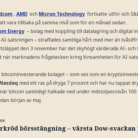
adcom
,
AMD
och
Micron Technology
fortsatte utför och S&
 att vara tillbaka på samma nivå som för en månad sedan.
om Energy
– bolag med koppling till datalagring och digital 
AI-satsningen – straffades samtliga hårt med mer än tvåsiffr
tsläppet den 3 november har det skyhögt värderade AI- och 
t när marknadens frågetecken kring lönsamheten för AI-satsni
 bitcoininvesterande bolaget – som ses som en kryptoinvest
Nasdaq
med ett ras på dryga 7 procent och har nu tappat dr
 när bitcoin samtidigt halkade ned under milstolpesnivån 100 
edan början av maj.
MER
rkröd börsstängning – värsta Dow-svackan 