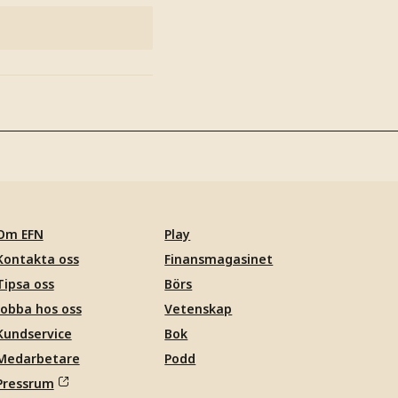
Om EFN
Play
Kontakta oss
Finansmagasinet
Tipsa oss
Börs
Jobba hos oss
Vetenskap
Kundservice
Bok
Medarbetare
Podd
Pressrum