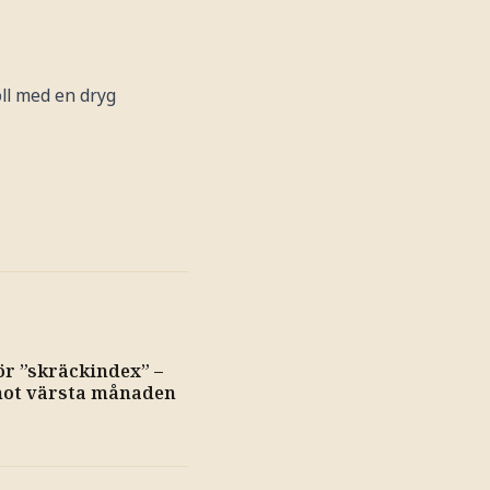
öll med en dryg
ör ”skräckindex” –
mot värsta månaden