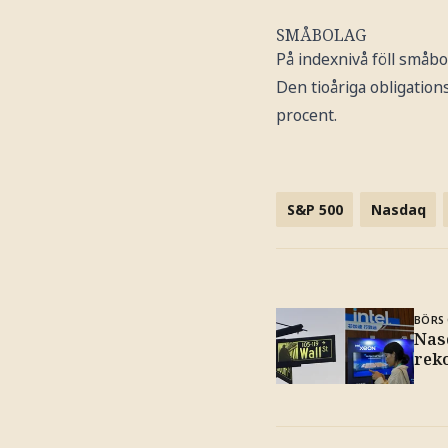
SMÅBOLAG
På indexnivå föll småb
Den tioåriga obligation
procent.
S&P 500
Nasdaq
BÖRS 
Nas
rek