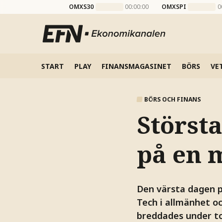
OMXS30
00:00:00
OMXSPI
0
START
PLAY
FINANSMAGASINET
BÖRS
VE
BÖRS OCH FINANS
Största
på en 
Den värsta dagen p
Tech i allmänhet o
breddades under t