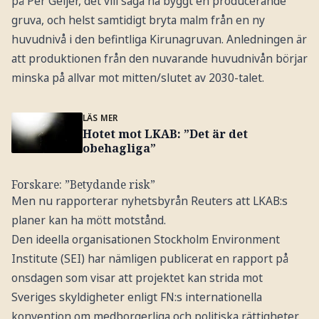
på Per Geijer, det vill säga ha byggt en producerande
gruva, och helst samtidigt bryta malm från en ny
huvudnivå i den befintliga Kirunagruvan. Anledningen är
att produktionen från den nuvarande huvudnivån börjar
minska på allvar mot mitten/slutet av 2030-talet.
LÄS MER
Hotet mot LKAB: ”Det är det
obehagliga”
Forskare: ”Betydande risk”
Men nu rapporterar nyhetsbyrån Reuters att LKAB:s
planer kan ha mött motstånd.
Den ideella organisationen Stockholm Environment
Institute (SEI) har nämligen publicerat en rapport på
onsdagen som visar att projektet kan strida mot
Sveriges skyldigheter enligt FN:s internationella
konvention om medborgerliga och politiska rättigheter,