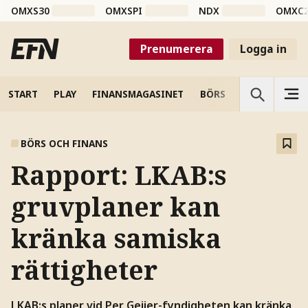
OMXS30
OMXSPI
NDX
OMXC
Prenumerera
Logga in
START
PLAY
FINANSMAGASINET
BÖRS
VETENSKAP
BÖRS OCH FINANS
Rapport: LKAB:s
gruvplaner kan
kränka samiska
rättigheter
LKAB:s planer vid Per Geijer-fyndigheten kan kränka