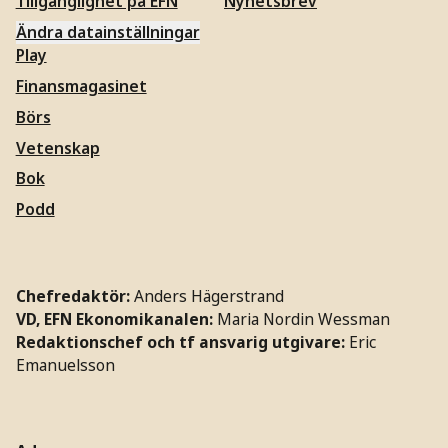
Tillgänglighet på EFN
Nyhetsbrev
Ändra datainställningar
Play
Finansmagasinet
Börs
Vetenskap
Bok
Podd
Chefredaktör:
Anders Hägerstrand
VD, EFN Ekonomikanalen:
Maria Nordin Wessman
Redaktionschef och tf ansvarig utgivare:
Eric
Emanuelsson