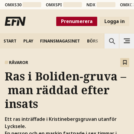
OMXS30
OMXSPI
NDX
OMXC
Prenumerera
Logga in
START
PLAY
FINANSMAGASINET
BÖRS
VETENSKAP
RÅVAROR
Ras i Boliden-gruva –
man räddad efter
insats
Ett ras inträffade i Kristinebergsgruvan utanför
Lycksele.
En person och en maskin fastnade i sex timmar i