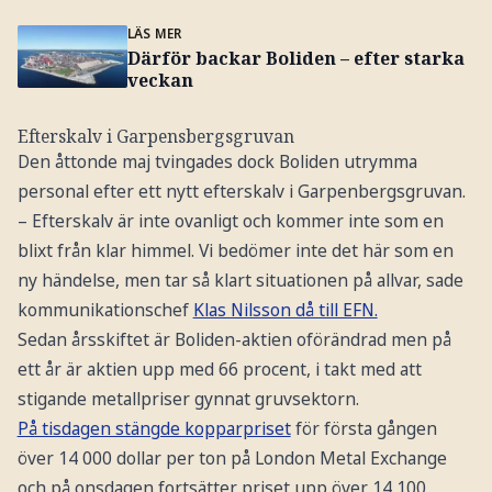
LÄS MER
Därför backar Boliden – efter starka
veckan
Efterskalv i Garpensbergsgruvan
Den åttonde maj tvingades dock Boliden utrymma
personal efter ett nytt efterskalv i Garpenbergsgruvan.
– Efterskalv är inte ovanligt och kommer inte som en
blixt från klar himmel. Vi bedömer inte det här som en
ny händelse, men tar så klart situationen på allvar, sade
kommunikationschef
Klas Nilsson då till EFN.
Sedan årsskiftet är Boliden-aktien oförändrad men på
ett år är aktien upp med 66 procent, i takt med att
stigande metallpriser gynnat gruvsektorn.
På tisdagen stängde kopparpriset
för första gången
över 14 000 dollar per ton på London Metal Exchange
och på onsdagen fortsätter priset upp över 14 100