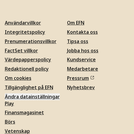
Användarvillkor
Om EFN
Integritetspolicy
Kontakta oss
Prenumerationsvillkor
Tipsa oss
FactSet villkor
Jobba hos oss
Värdepapperspolicy
Kundservice
Redaktionell policy
Medarbetare
Om cookies
Pressrum
Tillgänglighet på EFN
Nyhetsbrev
Ändra datainställningar
Play
Finansmagasinet
Börs
Vetenskap