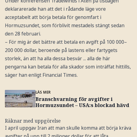
Under konferensen Tradewinds i Aten på tisdagen
deklararerade han att det i rådande läge vore
acceptabelt att börja betala för genomfart i
Hormuzsundet, som förblivit mestadels stängt sedan
den 28 februari.
– För mig är det bättre att betala en avgift på 100 000–
200 000 dollar, beroende på lastens eller fartygets
storlek, än att ha alla dessa besvär ... alla de här
pengarna kan betala för alla skador som inträffat hittills,
säger han enligt Financial Times.
LÄS MER
Branschvarning för avgifter i
Hormuzsundet – USA:s blockad hävd
Räknar med uppgörelse
I april uppgav Iran att man skulle komma att börja kräva
avgifter på upp till 2 miljoner dollar för att låta