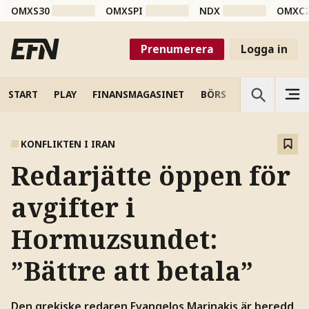
OMXS30
OMXSPI
NDX
OMXC
Prenumerera
Logga in
START
PLAY
FINANSMAGASINET
BÖRS
VETENSKAP
KONFLIKTEN I IRAN
Redarjätte öppen för
avgifter i
Hormuzsundet:
”Bättre att betala”
Den grekiske redaren Evangelos Marinakis är beredd