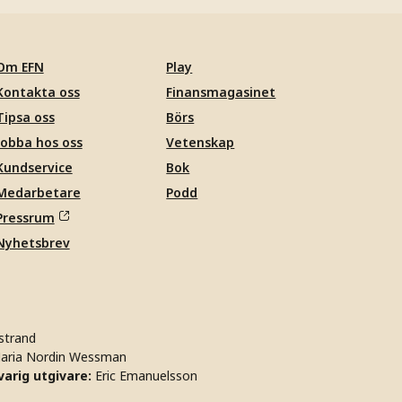
Om EFN
Play
Kontakta oss
Finansmagasinet
Tipsa oss
Börs
Jobba hos oss
Vetenskap
Kundservice
Bok
Medarbetare
Podd
Pressrum
Nyhetsbrev
strand
aria Nordin Wessman
arig utgivare:
Eric Emanuelsson