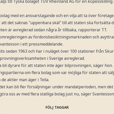
säljs till Tyska bolaget TÜV Rheinland AG för en köpesskilling 
t bolag med en ansvarstagande och en vilja att ta över företage
tt det saknas "uppenbara skäl" till att staten ska fortsätta d
en är avreglerad sedan några år tillbaka, rapporterar TT.
t i omregleringen av fordonsbesiktningsmarknaden och avyttra
Svantesson i ett pressmeddelande.
ts sedan 1963 och har i nuläget över 100 stationer från Skurup
ilprovningsverksamheten i Sverige avreglerad.
ka bli dyrare för att staten inte äger bilprovningen, säger hon.
ngspartierna om flera bolag som var möjliga för staten att säl
de aktier man äger i Telia.
 det kan bli fler försäljningar under mandatperioden, men det ä
göra oss av med flera statliga bolag just nu, säger Svantesson
FÖLJ TAGGAR