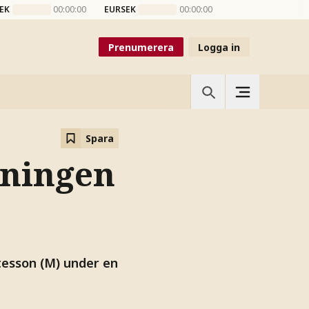
EK
00:00:00
EURSEK
00:00:00
Prenumerera
Logga in
Spara
vningen
tesson (M) under en