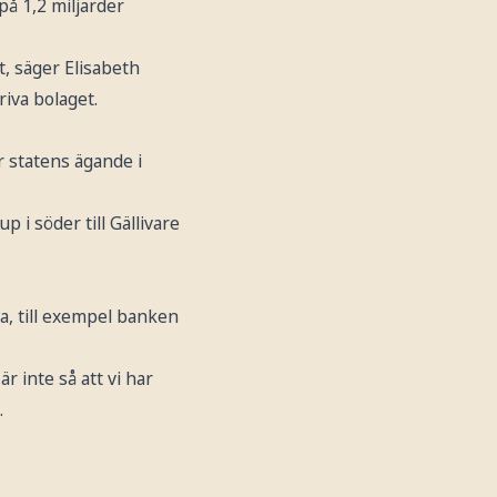
på 1,2 miljarder
t, säger Elisabeth
riva bolaget.
r statens ägande i
 i söder till Gällivare
ja, till exempel banken
r inte så att vi har
.