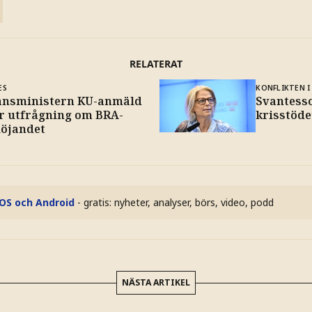
RELATERAT
ES
KONFLIKTEN I
ansministern KU-anmäld
Svantesso
er utfrågning om BRA-
krisstöde
löjandet
iOS och Android
- gratis: nyheter, analyser, börs, video, podd
NÄSTA ARTIKEL