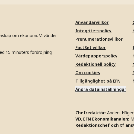
Användarvillkor
Integritetspolicy
unskap om ekonomi. Vi vänder
Prenumerationsvillkor
FactSet villkor
ed 15 minuters fördröjning.
Värdepapperspolicy
Redaktionell policy
Om cookies
Tillgänglighet på EFN
Ändra datainställningar
Chefredaktör:
Anders Häger
VD, EFN Ekonomikanalen:
M
Redaktionschef och tf ansv