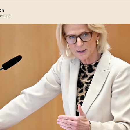
on
efn.se