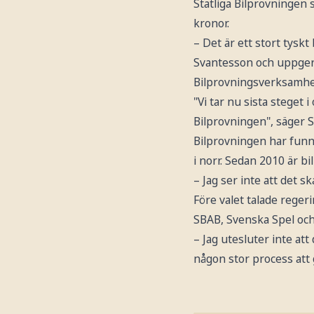
Statliga Bilprovningen 
kronor.
– Det är ett stort tysk
Svantesson och uppger a
Bilprovningsverksamhet
"Vi tar nu sista stege
Bilprovningen", säger 
Bilprovningen har funni
i norr. Sedan 2010 är b
– Jag ser inte att det s
Före valet talade regeri
SBAB, Svenska Spel och 
– Jag utesluter inte att
någon stor process att 