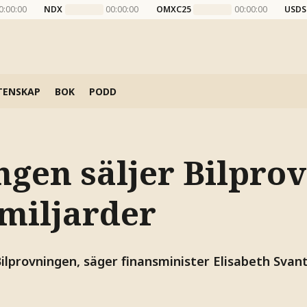
0:00:00
NDX
00:00:00
OMXC25
00:00:00
USDS
TENSKAP
BOK
PODD
ngen säljer Bilpro
 miljarder
Bilprovningen, säger finansminister Elisabeth Svan