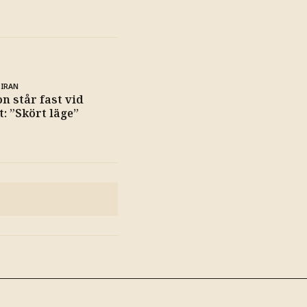
 IRAN
n står fast vid
t: ”Skört läge”