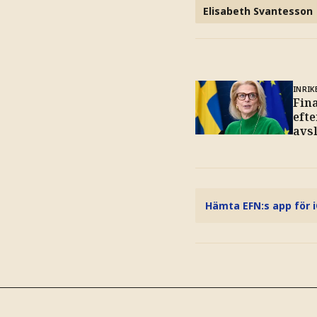
Elisabeth Svantesson
INRIK
Fin
eft
avs
Hämta EFN:s app för 