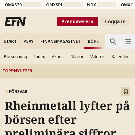
OMXS30
OMXSPI
NDX
OMXC
Prenumerera
Logga in
START
PLAY
FINANSMAGASINET
BÖRS
VETENSKAP
Börsen idag
Index
Aktier
Räntor
Valutor
Kalender
TOPPNYHETER
:
FÖRSVAR
Rheinmetall lyfter på
börsen efter
preliminära siffror