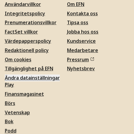
Användarvillkor
Om EFN
Integritetspolicy
Kontakta oss
Prenumerationsvillkor
Tipsa oss
FactSet villkor
Jobba hos oss
Värdepapperspolicy
Kundservice
Redaktionell policy
Medarbetare
Om cookies
Pressrum
Tillgänglighet på EFN
Nyhetsbrev
Ändra datainställningar
Play
Finansmagasinet
Börs
Vetenskap
Bok
Podd