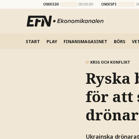
OMXS30
00:00:00
OMXSPI
0
START
PLAY
FINANSMAGASINET
BÖRS
VE
KRIG OCH KONFLIKT
Ryska 
för at
drönar
Ukrainska drönaratt