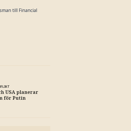
man till Financial
NFLIKT
ch USA planerar
 för Putin