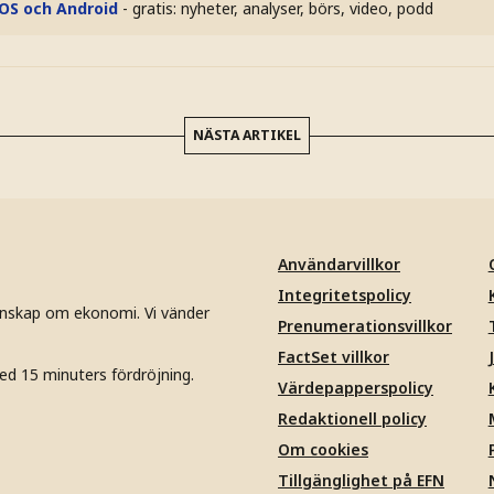
iOS och Android
- gratis: nyheter, analyser, börs, video, podd
NÄSTA ARTIKEL
Användarvillkor
Integritetspolicy
unskap om ekonomi. Vi vänder
Prenumerationsvillkor
FactSet villkor
ed 15 minuters fördröjning.
Värdepapperspolicy
Redaktionell policy
Om cookies
Tillgänglighet på EFN