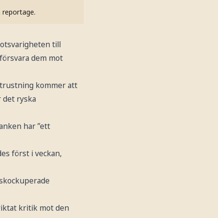
h reportage.
tsvarigheten till
 försvara dem mot
utrustning kommer att
r det ryska
banken har ”ett
es först i veckan,
ryskockuperade
iktat kritik mot den