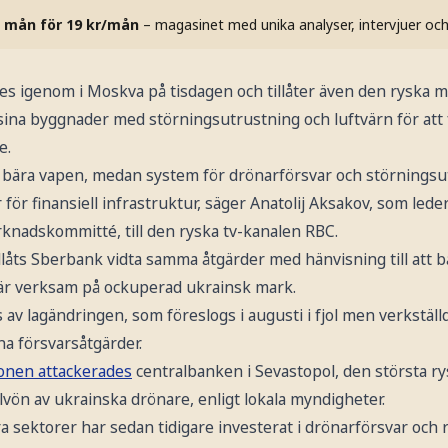
 mån för 19 kr/mån
– magasinet med unika analyser, intervjuer oc
s igenom i Moskva på tisdagen och tillåter även den ryska mo
sina byggnader med störningsutrustning och luftvärn för att
e.
 bära vapen, medan system för drönarförsvar och störnings
 för finansiell infrastruktur, säger Anatolij Aksakov, som lede
nadskommitté, till den ryska tv-kanalen RBC.
illåts Sberbank vidta samma åtgärder med hänvisning till att 
 är verksam på ockuperad ukrainsk mark.
v lagändringen, som föreslogs i augusti i fjol men verkställd
na försvarsåtgärder.
nen attackerades
centralbanken i Sevastopol, den största 
ön av ukrainska drönare, enligt lokala myndigheter.
ra sektorer har sedan tidigare investerat i drönarförsvar och r