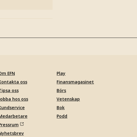
Om EFN
Play
Kontakta oss
Finansmagasinet
Tipsa oss
Börs
Jobba hos oss
Vetenskap
Kundservice
Bok
Medarbetare
Podd
Pressrum
Nyhetsbrev