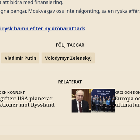
a att bidra med finansiering.
 egna pengar. Moskva gav oss inte någonting, sa en ryska affärs
 i rysk hamn efter ny drönarattack
FÖLJ TAGGAR
Vladimir Putin
Volodymyr Zelenskyj
RELATERAT
OCH KONFLIKT
KRIG OCH KO
gifter: USA planerar
Europa o
ktioner mot Ryssland
ultimatum