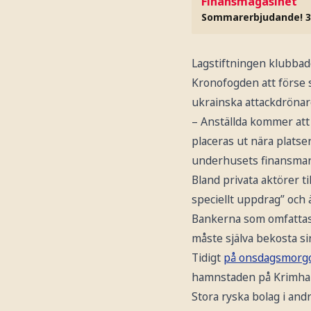
Finansmagasinet
Sommarerbjudande! 3
Lagstiftningen klubbade
Kronofogden att förse 
ukrainska attackdrönar
– Anställda kommer att
placeras ut nära platser
underhusets finansmark
Bland privata aktörer t
speciellt uppdrag” och
Bankerna som omfattas a
måste själva bekosta si
Tidigt
på onsdagsmorgo
hamnstaden på Krimhalv
Stora ryska bolag i and