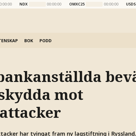
0:00:00
NDX
00:00:00
OMXC25
00:00:00
USDS
TENSKAP
BOK
PODD
bankanställda bev
t skydda mot
attacker
acker har tvingat fram ny lagstiftning i Ryssland.