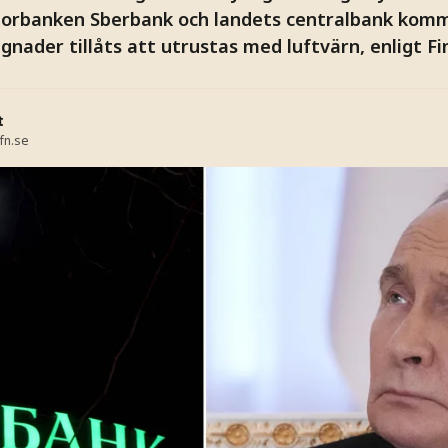
orbanken Sberbank och landets centralbank komme
nader tillåts att utrustas med luftvärn, enligt Fi
t
fn.se