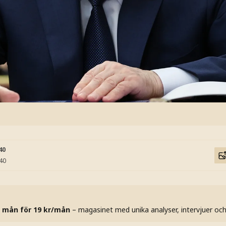
40
:40
 mån för 19 kr/mån
– magasinet med unika analyser, intervjuer oc