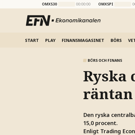
OMXS30
00:00:00
OMXSPI
0
START
PLAY
FINANSMAGASINET
BÖRS
VE
BÖRS OCH FINANS
Ryska 
räntan
Den ryska centralba
15,0 procent.
Enligt Trading Eco