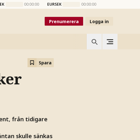
EK
00:00:00
EURSEK
00:00:00
Prenumerera
Logga in
Spara
ker
nt, från tidigare
ntan skulle sänkas