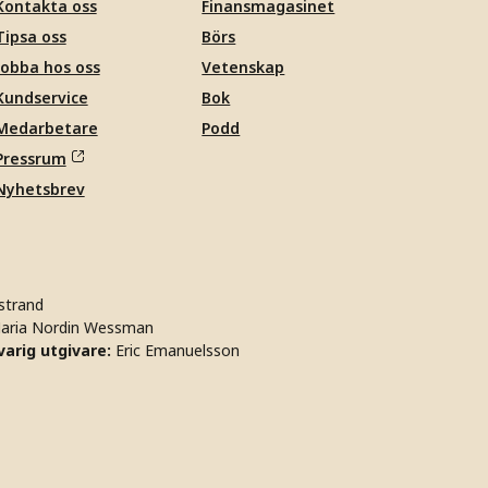
Kontakta oss
Finansmagasinet
Tipsa oss
Börs
Jobba hos oss
Vetenskap
Kundservice
Bok
Medarbetare
Podd
Pressrum
Nyhetsbrev
strand
aria Nordin Wessman
arig utgivare:
Eric Emanuelsson