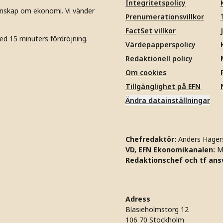
Integritetspolicy
unskap om ekonomi. Vi vänder
Prenumerationsvillkor
FactSet villkor
ed 15 minuters fördröjning.
Värdepapperspolicy
Redaktionell policy
Om cookies
Tillgänglighet på EFN
Ändra datainställningar
Chefredaktör:
Anders Häger
VD, EFN Ekonomikanalen:
M
Redaktionschef och tf ansv
Adress
Blasieholmstorg 12
106 70 Stockholm