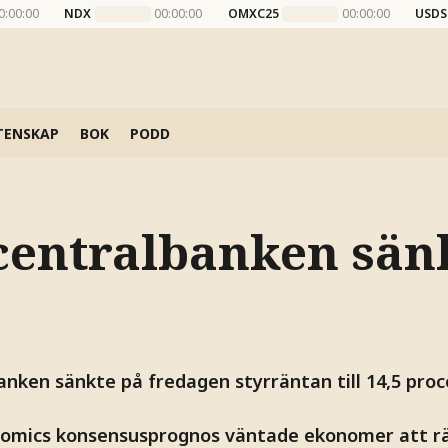
0:00:00
NDX
00:00:00
OMXC25
00:00:00
USDS
TENSKAP
BOK
PODD
centralbanken sän
nken sänkte på fredagen styrräntan till 14,5 proce
nomics konsensusprognos väntade ekonomer att rä