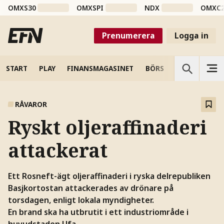
OMXS30
OMXSPI
NDX
OMXC
Prenumerera
Logga in
START
PLAY
FINANSMAGASINET
BÖRS
VETENSKAP
RÅVAROR
Ryskt oljeraffinaderi
attackerat
Ett Rosneft-ägt oljeraffinaderi i ryska delrepubliken
Basjkortostan attackerades av drönare på
torsdagen, enligt lokala myndigheter.
En brand ska ha utbrutit i ett industriområde i
huvudstaden Ufa.