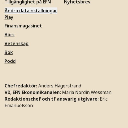
Tillgänglighet på EFN
Nyhetsbrev
Ändra datainställningar
Play
Finansmagasinet
Börs
Vetenskap
Bok
Podd
Chefredaktör:
Anders Hägerstrand
VD, EFN Ekonomikanalen:
Maria Nordin Wessman
Redaktionschef och tf ansvarig utgivare:
Eric
Emanuelsson