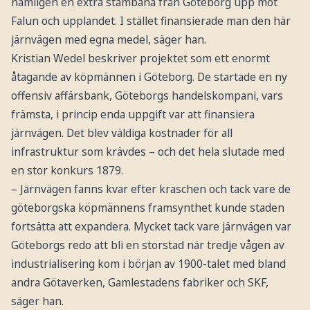
nämligen en extra stambana från Göteborg upp mot
Falun och upplandet. I stället finansierade man den här
järnvägen med egna medel, säger han.
Kristian Wedel beskriver projektet som ett enormt
åtagande av köpmännen i Göteborg. De startade en ny
offensiv affärsbank, Göteborgs handelskompani, vars
främsta, i princip enda uppgift var att finansiera
järnvägen. Det blev väldiga kostnader för all
infrastruktur som krävdes – och det hela slutade med
en stor konkurs 1879.
– Järnvägen fanns kvar efter kraschen och tack vare de
göteborgska köpmännens framsynthet kunde staden
fortsätta att expandera. Mycket tack vare järnvägen var
Göteborgs redo att bli en storstad när tredje vågen av
industrialisering kom i början av 1900-talet med bland
andra Götaverken, Gamlestadens fabriker och SKF,
säger han.