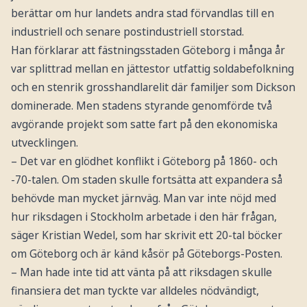
berättar om hur landets andra stad förvandlas till en
industriell och senare postindustriell storstad.
Han förklarar att fästningsstaden Göteborg i många år
var splittrad mellan en jättestor utfattig soldabefolkning
och en stenrik grosshandlarelit där familjer som Dickson
dominerade. Men stadens styrande genomförde två
avgörande projekt som satte fart på den ekonomiska
utvecklingen.
– Det var en glödhet konflikt i Göteborg på 1860- och
-70-talen. Om staden skulle fortsätta att expandera så
behövde man mycket järnväg. Man var inte nöjd med
hur riksdagen i Stockholm arbetade i den här frågan,
säger Kristian Wedel, som har skrivit ett 20-tal böcker
om Göteborg och är känd kåsör på Göteborgs-Posten.
– Man hade inte tid att vänta på att riksdagen skulle
finansiera det man tyckte var alldeles nödvändigt,