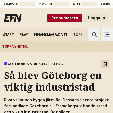
OMXS30
OMXSPI
NDX
OMXC
Prenumerera
Logga in
START
PLAY
FINANSMAGASINET
BÖRS
VETENSKAP
TOPPNYHETER
:
GÖTEBORGS STADSUTVECKLING
Så blev Göteborg en
viktig industristad
Riva vallar och bygga järnväg. Dessa två stora projekt
förvandlade Göteborg till framgångsrik handelsstad
och viktig industristad. Det säger