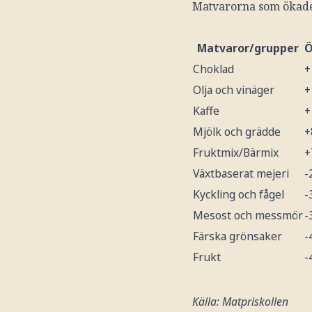
Matvarorna som ökade
Matvaror/grupper
Ö
Choklad
+
Olja och vinäger
+
Kaffe
+
Mjölk och grädde
+
Fruktmix/Bärmix
+
Växtbaserat mejeri
-
Kyckling och fågel
-
Mesost och messmör
-
Färska grönsaker
-
Frukt
-
Källa: Matpriskollen