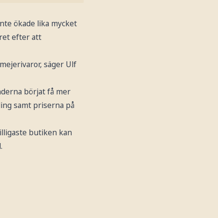
nte ökade lika mycket
et efter att
 mejerivaror, säger Ulf
nderna börjat få mer
kling samt priserna på
illigaste butiken kan
.