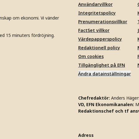
Användarvillkor
Integritetspolicy
unskap om ekonomi. Vi vänder
Prenumerationsvillkor
FactSet villkor
ed 15 minuters fördröjning.
Värdepapperspolicy
Redaktionell policy
Om cookies
Tillgänglighet på EFN
Ändra datainställningar
Chefredaktör:
Anders Häger
VD, EFN Ekonomikanalen:
M
Redaktionschef och tf ansv
Adress