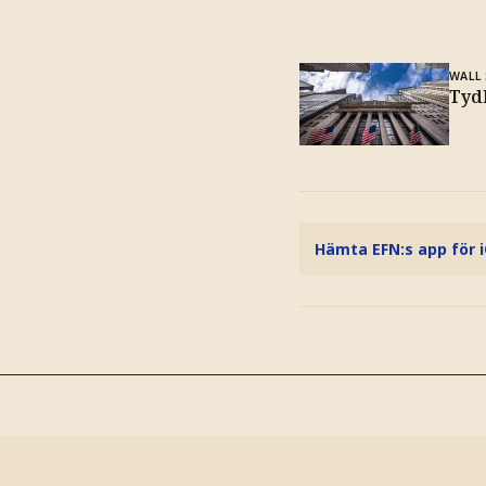
WALL
Tydl
Hämta EFN:s app för 