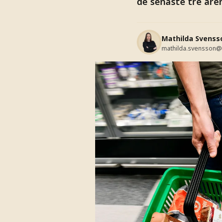
de senaste tre åre
Mathilda Svenss
mathilda.svensson@