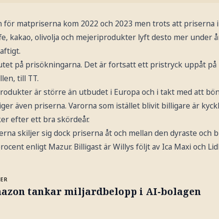
för matpriserna kom 2022 och 2023 men trots att priserna i
e, kakao, olivolja och mejeriprodukter lyft desto mer under år
aftigt.
lutet på prisökningarna. Det är fortsatt ett pristryck uppåt på
en, till TT.
rodukter är större än utbudet i Europa och i takt med att bö
iger även priserna. Varorna som istället blivit billigare är kyc
er efter ett bra skördeår.
rna skiljer sig dock priserna åt och mellan den dyraste och b
cent enligt Mazur. Billigast är Willys följt av Ica Maxi och Lidl
MER
azon tankar miljardbelopp i AI-bolagen