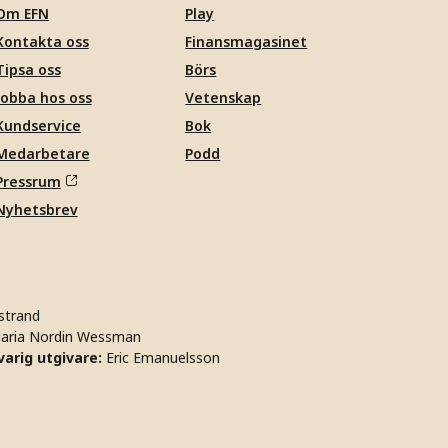
Om EFN
Play
Kontakta oss
Finansmagasinet
Tipsa oss
Börs
Jobba hos oss
Vetenskap
Kundservice
Bok
Medarbetare
Podd
Pressrum
Nyhetsbrev
strand
aria Nordin Wessman
arig utgivare:
Eric Emanuelsson