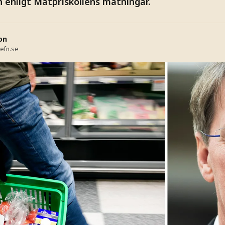
n enligt Matpriskollens mätningar.
on
efn.se