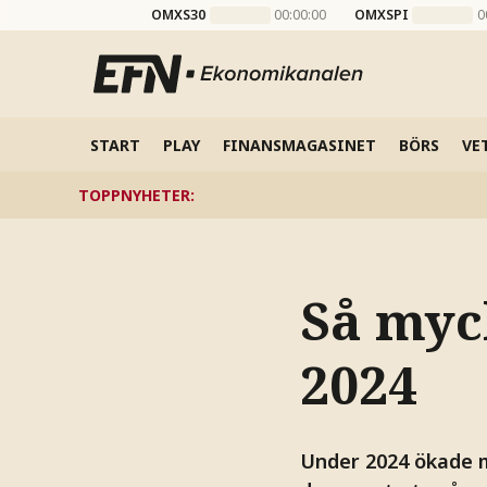
OMXS30
00:00:00
OMXSPI
0
START
PLAY
FINANSMAGASINET
BÖRS
VE
TOPPNYHETER
:
Så myc
2024
Under 2024 ökade m