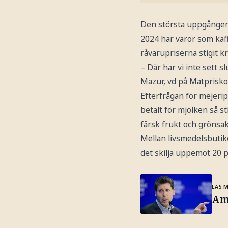
Den största uppgången 
2024 har varor som kaff
råvarupriserna stigit kr
– Där har vi inte sett s
Mazur, vd på Matpriskoll
Efterfrågan för mejerip
betalt för mjölken så st
färsk frukt och grönsak
Mellan livsmedelsbutike
det skilja uppemot 20 pro
LÄS 
Am