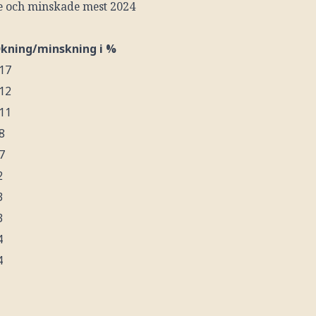
 och minskade mest 2024
kning/minskning i %
17
12
11
8
7
2
3
3
4
4