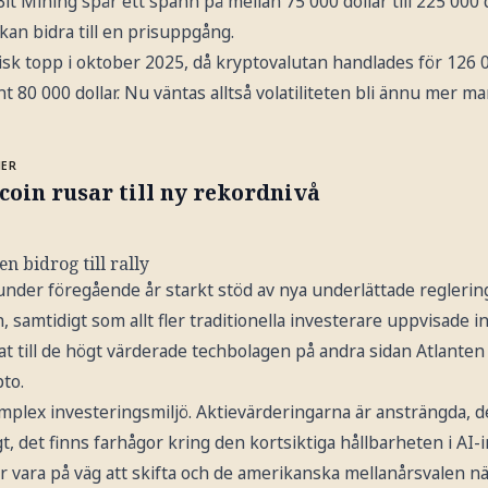
t Mining spår ett spann på mellan 75 000 dollar till 225 000 do
an bidra till en prisuppgång.
isk topp i oktober 2025, då kryptovalutan handlades för 126 00
runt 80 000 dollar. Nu väntas alltså volatiliteten bli ännu mer ma
MER
coin rusar till ny rekordnivå
 bidrog till rally
nder föregående år starkt stöd av nya underlättade reglerin
samtidigt som allt fler traditionella investerare uppvisade in
 till de högt värderade techbolagen på andra sidan Atlanten bö
to.
omplex investeringsmiljö. Aktievärderingarna är ansträngda, de
t, det finns farhågor kring den kortsiktiga hållbarheten i AI-
 vara på väg att skifta och de amerikanska mellanårsvalen nä