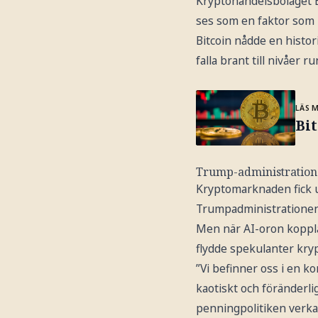
Kryptohandelsbolaget Bi
ses som en faktor som k
Bitcoin nådde en histor
falla brant till nivåer 
LÄS 
Bit
Trump-administrationen
Kryptomarknaden fick u
Trumpadministrationen, 
Men när AI-oron kopplat
flydde spekulanter kryp
”Vi befinner oss i en k
kaotiskt och föränderlig
penningpolitiken verkar