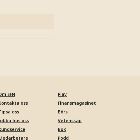
Om EFN
Play
Kontakta oss
Finansmagasinet
Tipsa oss
Börs
Jobba hos oss
Vetenskap
Kundservice
Bok
Medarbetare
Podd