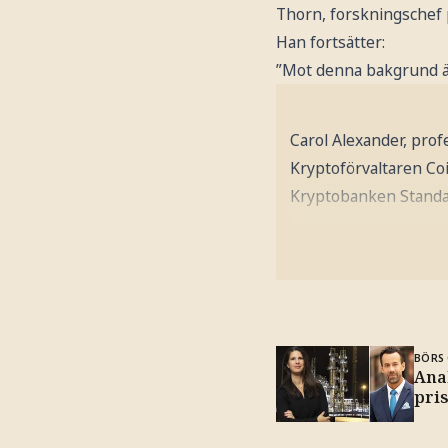
Thorn, forskningschef p
Han fortsätter:
”Mot denna bakgrund är 
Carol Alexander, prof
Kryptoförvaltaren Co
Kryptobanken Standa
BÖRS 
Ana
pri