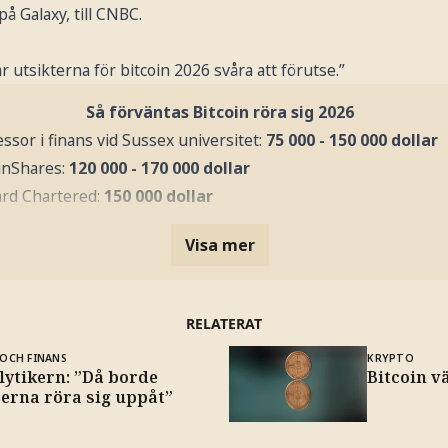
å Galaxy, till CNBC.
utsikterna för bitcoin 2026 svåra att förutse.”
Så förväntas Bitcoin röra sig 2026
essor i finans vid Sussex universitet:
75 000 - 150 000 dollar
inShares:
120 000 - 170 000 dollar
rd Chartered:
150 000 dollar
Visa mer
RELATERAT
OCH FINANS
KRYPTO
lytikern: ”Då borde
Bitcoin v
serna röra sig uppåt”