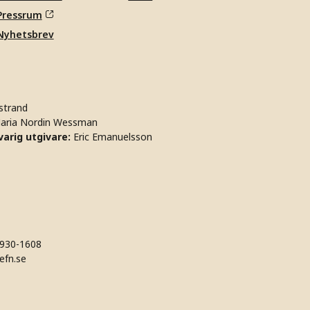
Pressrum
Nyhetsbrev
strand
aria Nordin Wessman
arig utgivare:
Eric Emanuelsson
930-1608
efn.se