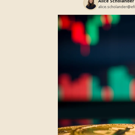
Alice Scholander
alice.scholander@ef