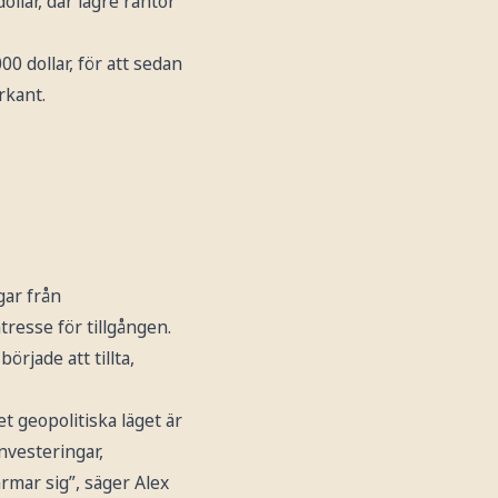
llar, där lägre räntor
0 dollar, för att sedan
rkant.
gar från
tresse för tillgången.
rjade att tillta,
t geopolitiska läget är
investeringar,
rmar sig”, säger Alex